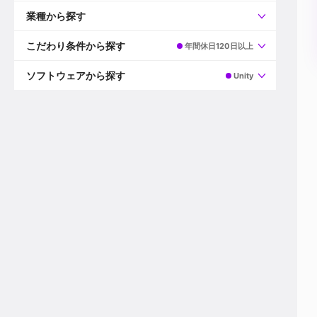
すべて
プロデューサー
業種から探す
プロダクションマネージャー
ディレクター
すべて
ビデオグラファー
映画/ドラマ
こだわり条件から探す
年間休日120日以上
エディター
広告映像(TV/WEB)
モーショングラファー
インハウス動画
すべて
カラリスト
企業VP
AI
ソフトウェアから探す
Unity
3DCGデザイナー
XR(AR/VR/MR)
企業紹介動画あり
コンポジター
CG/アニメーション
スタートアップ・ベンチャー
すべて
VFXアーティスト
PV/MV
上場企業
Premiere Pro
カメラマン
ライブ映像/空間演出
自社プロダクトを持つ
After Effects
配信オペレーター
デジタルサイネージ
海外拠点あり
Media Composer
ミキサー
動画投稿
土日祝休み
DaVinci Resolve
デザイナー
ライブ配信
年間休日120日以上
Flame
営業
テレビ番組
ワークライフバランス
Fusion
デスク
インターネット放送局
リモートワーク可
Final Cut Proシリーズ
プランナー
その他
東京以外の勤務地
EDIUS Pro
その他
年収600万円以上
Nuke
産休・育休制度あり
Cinema 4D
チームで20代が活躍
Blender
20代におすすめ
Houdini
30代におすすめ
Maya
40代におすすめ
3ds Max
未経験者歓迎
Shade3D
マネージャー採用
ZBrush
新規事業立ち上げメンバー
Animate
3名以上採用予定
Live2D
語学力を活かせる
Unreal Engine
ADからのキャリアステップ
Unity
Photoshop
Illustrator
Indesign
その他