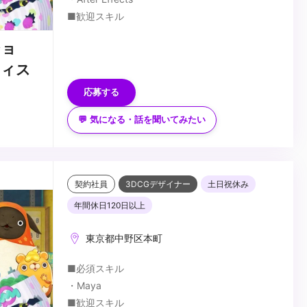
■歓迎スキル
・カメラ（スチール・ムービー）映像演出に造詣
ショ
の深い方、興味のある方
ティス
・美術・デザイン・画作りに造詣の深い方
・ジェネラリスト経験者、テクニカルな面にも明
...
応募する
るい方歓迎
・作業の流れを俯瞰で見れる方、プロジェクト
💬 気になる・話を聞いてみたい
リーダー経験者歓迎
契約社員
3DCGデザイナー
土日祝休み
年間休日120日以上
東京都中野区本町
■必須スキル
・Maya
■歓迎スキル