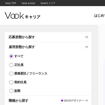
Vook TOP
Vook school
Vookキャリア
はじめ
応募形態から探す
すべて
企業へ直接応募可
雇用形態から探す
すべて
正社員
業務委託 / フリーランス
契約社員
副業
職種から探す
3DCGデザイナー