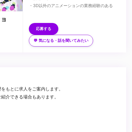
・3D以外のアニメーションの業務経験のある
方。
ショ
・カメラ、映像演出に造詣の深い方
・モデリング、リギング、ライティング、ツール
...
応募する
開発と言ったアニメーション以外の工程の知識が
💬 気になる・話を聞いてみたい
ある方
望をもとに求人をご案内します。
ご紹介できる場合もあります。