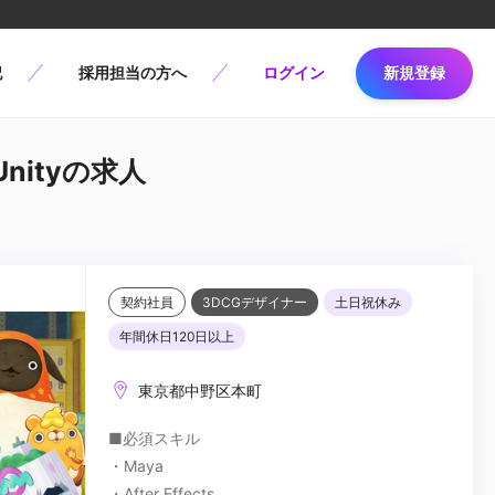
記
採用担当の方へ
ログイン
新規登録
Unityの求人
契約社員
3DCGデザイナー
土日祝休み
年間休日120日以上
東京都中野区本町
■必須スキル
・Maya
・After Effects