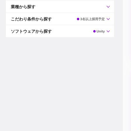
すべて
プロデューサー
業種から探す
プロダクションマネージャー
ディレクター
すべて
ビデオグラファー
映画/ドラマ
こだわり条件から探す
3名以上採用予定
エディター
広告映像(TV/WEB)
モーショングラファー
インハウス動画
すべて
カラリスト
企業VP
AI
ソフトウェアから探す
Unity
3DCGデザイナー
XR(AR/VR/MR)
企業紹介動画あり
コンポジター
CG/アニメーション
スタートアップ・ベンチャー
すべて
VFXアーティスト
PV/MV
上場企業
Premiere Pro
カメラマン
ライブ映像/空間演出
自社プロダクトを持つ
After Effects
配信オペレーター
デジタルサイネージ
海外拠点あり
Media Composer
ミキサー
動画投稿
土日祝休み
DaVinci Resolve
デザイナー
ライブ配信
年間休日120日以上
Flame
営業
テレビ番組
ワークライフバランス
Fusion
デスク
インターネット放送局
リモートワーク可
Final Cut Proシリーズ
プランナー
その他
東京以外の勤務地
EDIUS Pro
その他
年収600万円以上
Nuke
産休・育休制度あり
Cinema 4D
チームで20代が活躍
Blender
20代におすすめ
Houdini
30代におすすめ
Maya
40代におすすめ
3ds Max
未経験者歓迎
Shade3D
マネージャー採用
ZBrush
新規事業立ち上げメンバー
Animate
3名以上採用予定
Live2D
語学力を活かせる
Unreal Engine
ADからのキャリアステップ
Unity
Photoshop
Illustrator
Indesign
その他