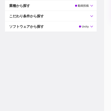
すべて
プロデューサー
業種から探す
動画投稿
プロダクションマネージャー
ディレクター
すべて
ビデオグラファー
映画/ドラマ
こだわり条件から探す
エディター
広告映像(TV/WEB)
モーショングラファー
インハウス動画
すべて
カラリスト
企業VP
AI
ソフトウェアから探す
Unity
3DCGデザイナー
XR(AR/VR/MR)
企業紹介動画あり
コンポジター
CG/アニメーション
スタートアップ・ベンチャー
すべて
VFXアーティスト
PV/MV
上場企業
Premiere Pro
カメラマン
ライブ映像/空間演出
自社プロダクトを持つ
After Effects
配信オペレーター
デジタルサイネージ
海外拠点あり
Media Composer
ミキサー
動画投稿
土日祝休み
DaVinci Resolve
デザイナー
ライブ配信
年間休日120日以上
Flame
営業
テレビ番組
ワークライフバランス
Fusion
デスク
インターネット放送局
リモートワーク可
Final Cut Proシリーズ
プランナー
その他
東京以外の勤務地
EDIUS Pro
その他
年収600万円以上
Nuke
産休・育休制度あり
Cinema 4D
チームで20代が活躍
Blender
20代におすすめ
Houdini
30代におすすめ
Maya
40代におすすめ
3ds Max
未経験者歓迎
Shade3D
マネージャー採用
ZBrush
新規事業立ち上げメンバー
Animate
3名以上採用予定
Live2D
語学力を活かせる
Unreal Engine
ADからのキャリアステップ
Unity
Photoshop
Illustrator
Indesign
その他