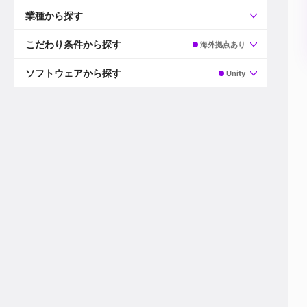
すべて
プロデューサー
業種から探す
プロダクションマネージャー
ディレクター
すべて
ビデオグラファー
映画/ドラマ
こだわり条件から探す
海外拠点あり
エディター
広告映像(TV/WEB)
モーショングラファー
インハウス動画
すべて
カラリスト
企業VP
AI
ソフトウェアから探す
Unity
3DCGデザイナー
XR(AR/VR/MR)
企業紹介動画あり
コンポジター
CG/アニメーション
スタートアップ・ベンチャー
すべて
VFXアーティスト
PV/MV
上場企業
Premiere Pro
カメラマン
ライブ映像/空間演出
自社プロダクトを持つ
After Effects
配信オペレーター
デジタルサイネージ
海外拠点あり
Media Composer
ミキサー
動画投稿
土日祝休み
DaVinci Resolve
デザイナー
ライブ配信
年間休日120日以上
Flame
営業
テレビ番組
ワークライフバランス
Fusion
デスク
インターネット放送局
リモートワーク可
Final Cut Proシリーズ
プランナー
その他
東京以外の勤務地
EDIUS Pro
その他
年収600万円以上
Nuke
産休・育休制度あり
Cinema 4D
チームで20代が活躍
Blender
20代におすすめ
Houdini
30代におすすめ
Maya
40代におすすめ
3ds Max
未経験者歓迎
Shade3D
マネージャー採用
ZBrush
新規事業立ち上げメンバー
Animate
3名以上採用予定
Live2D
語学力を活かせる
Unreal Engine
ADからのキャリアステップ
Unity
Photoshop
Illustrator
Indesign
その他