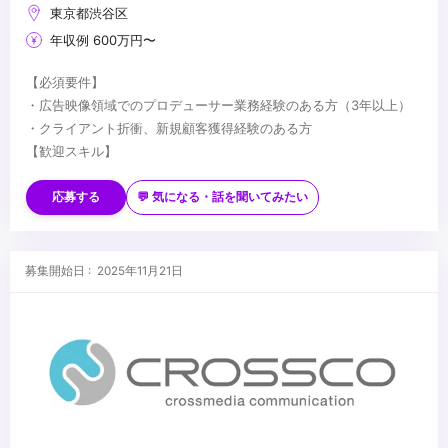
東京都渋谷区
年収例 600万円〜
【必須要件】
・広告映像領域でのプロデューサー業務経験のある方（3年以上）
・クライアント折衝、新規顧客獲得経験のある方
【歓迎スキル】
・TVCM（大手代理店元請け案件レベル）の制作経験
・ディレクション／編集に関する知見
応募する
💬 気になる・話を聞いてみたい
・AIツール／生成AIへの興味関心
【求める人物像】
・主体的に案件を獲得・推進できる方
募集開始日 : 2025年11月21日
・少人数チームの中で裁量を持って働きたい方
・チームづくりや組織拡大にも関わっていきたい方
・クリエイティブへの理解を持ちながら、コミュニケーションを大
...
切にできる方