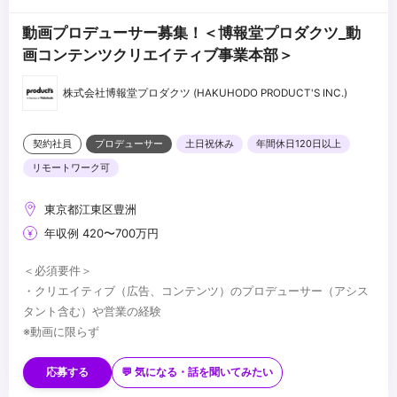
動画プロデューサー募集！＜博報堂プロダクツ_動
画コンテンツクリエイティブ事業本部＞
株式会社博報堂プロダクツ (HAKUHODO PRODUCT'S INC.)
契約社員
プロデューサー
土日祝休み
年間休日120日以上
リモートワーク可
東京都江東区豊洲
年収例 420〜700万円
＜必須要件＞
・クリエイティブ（広告、コンテンツ）のプロデューサー（アシス
タント含む）や営業の経験
※動画に限らず
＜歓迎要件＞
・映像制作プロダクションでプロデューサーやプロダクションマ
応募する
💬 気になる・話を聞いてみたい
ネージャーの経験