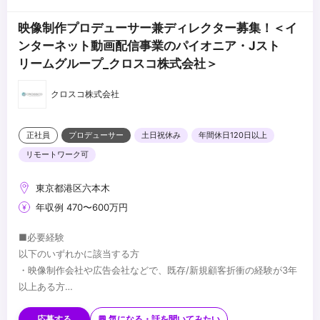
映像制作プロデューサー兼ディレクター募集！＜イ
ンターネット動画配信事業のパイオニア・Jスト
リームグループ_クロスコ株式会社＞
クロスコ株式会社
正社員
プロデューサー
土日祝休み
年間休日120日以上
リモートワーク可
東京都港区六本木
年収例 470〜600万円
■必要経験
以下のいずれかに該当する方
・映像制作会社や広告会社などで、既存/新規顧客折衝の経験が3年
以上ある方
・映像制作会社などで、企画、演出、進行、編集などの制作業務に
■歓迎要件
3年以上携わっている(されていた)方
・映像編集ソフト（Adobe Premiere Pro） が使用できる方
応募する
💬 気になる・話を聞いてみたい