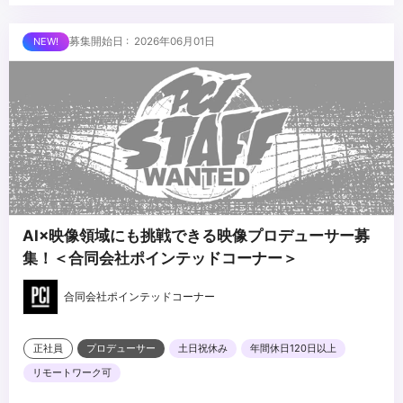
・広告制作会社や広告代理店でプロデューサー（アシスタント含
む）や営業の経験
...
募集開始日 : 2026年06月01日
AI×映像領域にも挑戦できる映像プロデューサー募
集！＜合同会社ポインテッドコーナー＞
合同会社ポインテッドコーナー
正社員
プロデューサー
土日祝休み
年間休日120日以上
リモートワーク可