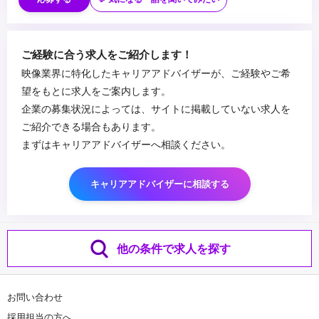
・広告会社などで映像制作・イベント制作などのディレクション業
以下できる方優遇いたします。
務が3年以上経験がある方
・一眼レフカメラでの撮影経験をお持ちの方
・Adobe After Effects / Adobe Photoshop / Adobe Illustrator
...
ご経験に合う求人をご紹介します！
が使用できる方
映像業界に特化したキャリアアドバイザーが、ご経験やご希
望をもとに求人をご案内します。
企業の募集状況によっては、サイトに掲載していない求人を
ご紹介できる場合もあります。
まずはキャリアアドバイザーへ相談ください。
キャリアアドバイザーに相談する
他の条件で求人を探す
お問い合わせ
採用担当の方へ