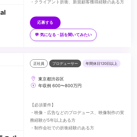
・クライアント折衝、新規顧客獲得経験のある方
【歓迎要件】
al
・デジタルをメインとするコンテンツに興味のあ
応募する
る方
・VFX・CGについて知識のある方
💬 気になる・話を聞いてみたい
【求める人物像】
・これまでの経験を生かしながら、新しい取り組
みへ柔軟にかつ能動的に対応できる方
・多様な人とコミュニケーションを取り関係性を
正社員
プロデューサー
年間休日120日以上
築くことが好きな方
...
東京都渋谷区
年収例 600〜800万円
【必須要件】
・映像・広告などのプロデュース、映像制作の実
務経験が5年以上ある方
・制作会社での折衝経験のある方
【歓迎要件】