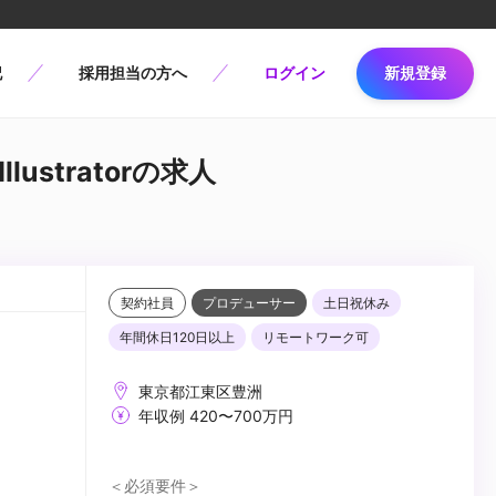
記
採用担当の方へ
ログイン
新規登録
lustratorの求人
契約社員
プロデューサー
土日祝休み
年間休日120日以上
リモートワーク可
東京都江東区豊洲
年収例 420〜700万円
＜必須要件＞