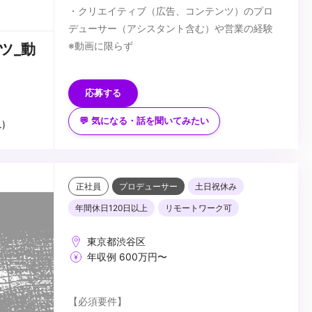
・クリエイティブ（広告、コンテンツ）のプロ
デューサー（アシスタント含む）や営業の経験
※動画に限らず
ツ_動
＜歓迎要件＞
・映像制作プロダクションでプロデューサーやプ
応募する
ロダクションマネージャーの経験
・広告制作会社や広告代理店でプロデューサー
💬 気になる・話を聞いてみたい
)
（アシスタント含む）や営業の経験
...
正社員
プロデューサー
土日祝休み
年間休日120日以上
リモートワーク可
東京都渋谷区
年収例 600万円〜
【必須要件】