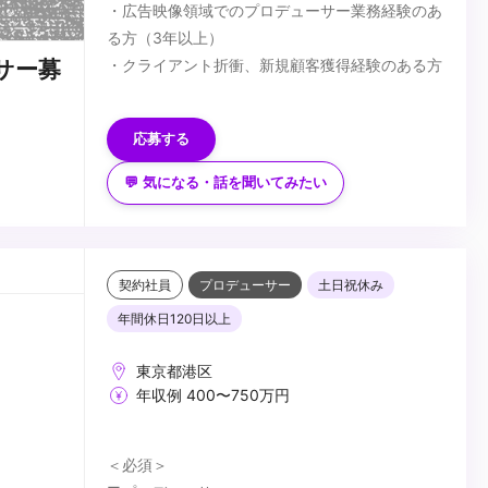
・広告映像領域でのプロデューサー業務経験のあ
る方（3年以上）
・クライアント折衝、新規顧客獲得経験のある方
サー募
【歓迎スキル】
・TVCM（大手代理店元請け案件レベル）の制作
応募する
経験
・ディレクション／編集に関する知見
💬 気になる・話を聞いてみたい
・AIツール／生成AIへの興味関心
【求める人物像】
・主体的に案件を獲得・推進できる方
・少人数チームの中で裁量を持って働きたい方
・チームづくりや組織拡大にも関わっていきたい
契約社員
プロデューサー
土日祝休み
方
...
年間休日120日以上
・クリエイティブへの理解を持ちながら、コミュ
ニケーションを大切にできる方
東京都港区
年収例 400〜750万円
＜必須＞