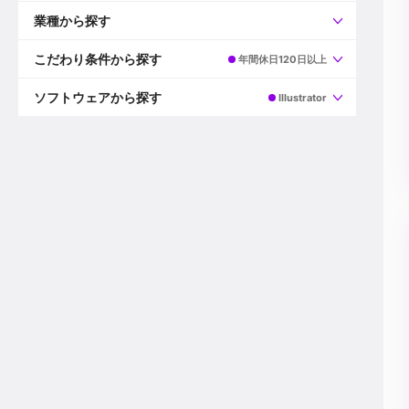
すべて
プロデューサー
業種から探す
プロダクションマネージャー
ディレクター
すべて
ビデオグラファー
映画/ドラマ
こだわり条件から探す
年間休日120日以上
エディター
広告映像(TV/WEB)
モーショングラファー
インハウス動画
すべて
カラリスト
企業VP
AI
ソフトウェアから探す
Illustrator
3DCGデザイナー
XR(AR/VR/MR)
企業紹介動画あり
コンポジター
CG/アニメーション
スタートアップ・ベンチャー
すべて
VFXアーティスト
PV/MV
上場企業
Premiere Pro
カメラマン
ライブ映像/空間演出
自社プロダクトを持つ
After Effects
配信オペレーター
デジタルサイネージ
海外拠点あり
Media Composer
ミキサー
動画投稿
土日祝休み
DaVinci Resolve
デザイナー
ライブ配信
年間休日120日以上
Flame
営業
テレビ番組
ワークライフバランス
Fusion
デスク
インターネット放送局
リモートワーク可
Final Cut Proシリーズ
プランナー
その他
東京以外の勤務地
EDIUS Pro
その他
年収600万円以上
Nuke
産休・育休制度あり
Cinema 4D
チームで20代が活躍
Blender
20代におすすめ
Houdini
30代におすすめ
Maya
40代におすすめ
3ds Max
未経験者歓迎
Shade3D
マネージャー採用
ZBrush
新規事業立ち上げメンバー
Animate
3名以上採用予定
Live2D
語学力を活かせる
Unreal Engine
ADからのキャリアステップ
Unity
Photoshop
Illustrator
Indesign
その他