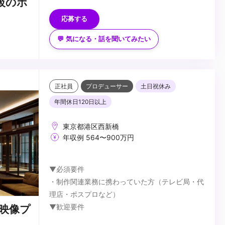
級のポ
・CGデザイナーからプロデューサーへキャリア
応募する
チェンジを目指す方
・制作会社でプロデュース経験のある方
💬 気になる・話を聞いてみたい
...
正社員
プロデューサー
土日祝休み
年間休日120日以上
東京都港区西新橋
年収例 564〜900万円
▼必須要件
・制作関連業務に携わっていた方（テレビ局・代
理店・ポスプロなど）
▼歓迎要件
映像プ
・コミュニケーションが好きな方