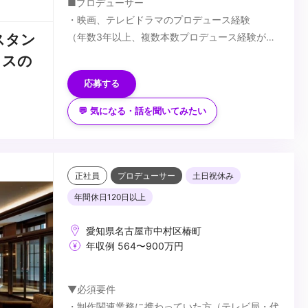
■プロデューサー
・映画、テレビドラマのプロデュース経験
（年数3年以上、複数本数プロデュース経験があ
スタン
る方が対象となります）
■アシスタントプロデューサー
ラスの
・企画立案～成立、案件獲得の経験のある方
・映画・ドラマ制作現場を複数本数経験されてい
応募する
・スケジュール、予算、スタッフ管理のご経験
る方
・将来的にプロデューサーになる意思のある方
💬 気になる・話を聞いてみたい
＜求める人物像（共通）＞
・チャレンジ精神があり、新しい取り組みへ柔軟
にかつ能動的に対応できる方
・チームワークを大切にし、色々な人とコミュニ
正社員
プロデューサー
土日祝休み
ケーションを取ることが好きな方
...
年間休日120日以上
愛知県名古屋市中村区椿町
年収例 564〜900万円
▼必須要件
・制作関連業務に携わっていた方（テレビ局・代