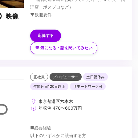
理店・ポスプロなど）
▼歓迎要件
》映像
・コミュニケーションが好きな方
・テレビ制作経験者大歓迎
応募する
▼求める人物像
・様々なことチャレンジし、経験を積んでいきた
💬 気になる・話を聞いてみたい
い方
・業界を変えていきたいという想いがある方
...
正社員
プロデューサー
土日祝休み
年間休日120日以上
リモートワーク可
東京都港区六本木
年収例 470〜600万円
■必要経験
以下のいずれかに該当する方