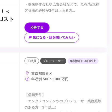
・映像制作会社や広告会社などで、既存/新規顧
客折衝の経験が3年以上ある方
！＜
・映像制作会社などで、企画、演出、進行、編集
■歓迎要件
Jスト
などの制作業務に3年以上携わっている(されてい
・映像編集ソフト（Adobe Premiere Pro） が使
応募する
た)方
用できる方
・広告会社などで映像制作・イベント制作などの
以下できる方優遇いたします。
💬 気になる・話を聞いてみたい
ディレクション業務が3年以上経験がある方
・一眼レフカメラでの撮影経験をお持ちの方
...
・Adobe After Effects / Adobe Photoshop /
Adobe Illustrator が使用できる方
正社員
プロデューサー
年間休日120日以上
東京都渋谷区
年収例 500〜1000万円
【必須要件】
・エンタメコンテンツのプロデューサー業務経験
のある方（3年以上）