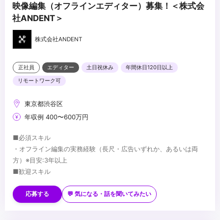
映像編集（オフラインエディター）募集！＜株式会
社ANDENT＞
株式会社ANDENT
正社員
エディター
土日祝休み
年間休日120日以上
リモートワーク可
東京都渋谷区
年収例 400〜600万円
■必須スキル
・オフライン編集の実務経験（長尺・広告いずれか、あるいは両
方）※目安:3年以上
■歓迎スキル
・長尺（ドラマ・映画）と広告の両方の編集経験
...
応募する
💬 気になる・話を聞いてみたい