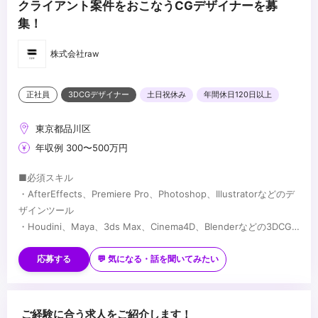
クライアント案件をおこなうCGデザイナーを募
集！
株式会社raw
正社員
3DCGデザイナー
土日祝休み
年間休日120日以上
東京都品川区
年収例 300〜500万円
■必須スキル
・AfterEffects、Premiere Pro、Photoshop、Illustratorなどのデ
ザインツール
・Houdini、Maya、3ds Max、Cinema4D、Blenderなどの3DCG
ツールいずれか
■歓迎スキル
・クリエイティブ意欲が高く、向上意欲の高い方
応募する
💬 気になる・話を聞いてみたい
・社内外のコミュニケーションを柔軟に対応できる方
...
ご経験に合う求人をご紹介します！