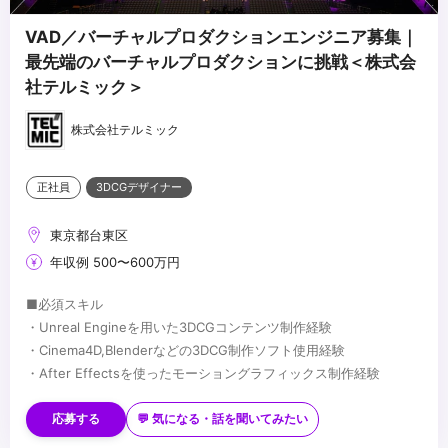
VAD／バーチャルプロダクションエンジニア募集｜
最先端のバーチャルプロダクションに挑戦＜株式会
社テルミック＞
株式会社テルミック
正社員
3DCGデザイナー
東京都台東区
年収例 500〜600万円
■必須スキル
・Unreal Engineを用いた3DCGコンテンツ制作経験
・Cinema4D,Blenderなどの3DCG制作ソフト使用経験
・After Effectsを使ったモーショングラフィックス制作経験
■歓迎スキル
・Davinci Resolve使用経験
応募する
💬 気になる・話を聞いてみたい
・LEDビジョン、カメラ、照明に関する知識・経験