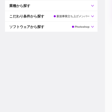
すべて
プロデューサー
業種から探す
プロダクションマネージャー
ディレクター
すべて
ビデオグラファー
映画/ドラマ
こだわり条件から探す
新規事業立ち上げメンバー
エディター
広告映像(TV/WEB)
モーショングラファー
インハウス動画
すべて
カラリスト
企業VP
AI
ソフトウェアから探す
Photoshop
3DCGデザイナー
XR(AR/VR/MR)
企業紹介動画あり
コンポジター
CG/アニメーション
スタートアップ・ベンチャー
すべて
VFXアーティスト
PV/MV
上場企業
Premiere Pro
カメラマン
ライブ映像/空間演出
自社プロダクトを持つ
After Effects
配信オペレーター
デジタルサイネージ
海外拠点あり
Media Composer
ミキサー
動画投稿
土日祝休み
DaVinci Resolve
デザイナー
ライブ配信
年間休日120日以上
Flame
営業
テレビ番組
ワークライフバランス
Fusion
デスク
インターネット放送局
リモートワーク可
Final Cut Proシリーズ
プランナー
その他
東京以外の勤務地
EDIUS Pro
その他
年収600万円以上
Nuke
産休・育休制度あり
Cinema 4D
チームで20代が活躍
Blender
20代におすすめ
Houdini
30代におすすめ
Maya
40代におすすめ
3ds Max
未経験者歓迎
Shade3D
マネージャー採用
ZBrush
新規事業立ち上げメンバー
Animate
3名以上採用予定
Live2D
語学力を活かせる
Unreal Engine
ADからのキャリアステップ
Unity
Photoshop
Illustrator
Indesign
その他