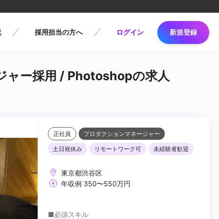
記
採用担当の方へ
ログイン
新規登録
ー採用 / Photoshopの求人
正社員
プロダクションマネージャー
土日祝休み
リモートワーク可
未経験者歓迎
東京都渋谷区
年収例 350〜550万円
■必須スキル