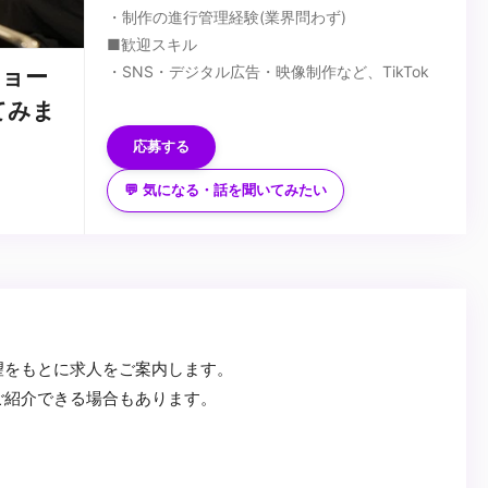
・制作の進行管理経験(業界問わず)
■歓迎スキル
・SNS・デジタル広告・映像制作など、TikTok
ショー
マーケティングに隣接する業界での制作進行管理
てみま
経験
応募する
・動画制作経験
...
・制作チームや外部クリエイターと連携した制作
💬 気になる・話を聞いてみたい
経験
・クライアントとの折衝やレポーティングの経験
・俳優キャスティング経験
・映像制作スタッフのアサイン経験
望をもとに求人をご案内します。
ご紹介できる場合もあります。