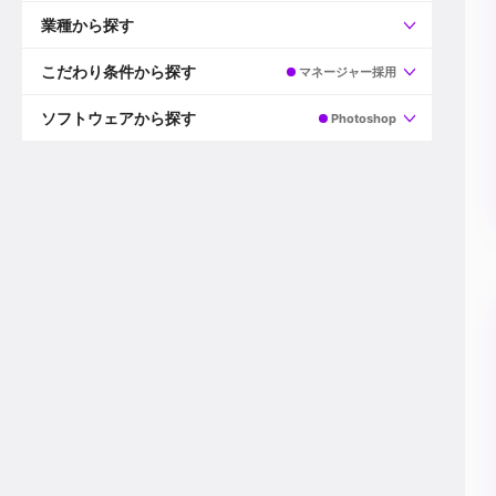
すべて
プロデューサー
業種から探す
プロダクションマネージャー
ディレクター
すべて
ビデオグラファー
映画/ドラマ
こだわり条件から探す
マネージャー採用
エディター
広告映像(TV/WEB)
モーショングラファー
インハウス動画
すべて
カラリスト
企業VP
AI
ソフトウェアから探す
Photoshop
3DCGデザイナー
XR(AR/VR/MR)
企業紹介動画あり
コンポジター
CG/アニメーション
スタートアップ・ベンチャー
すべて
VFXアーティスト
PV/MV
上場企業
Premiere Pro
カメラマン
ライブ映像/空間演出
自社プロダクトを持つ
After Effects
配信オペレーター
デジタルサイネージ
海外拠点あり
Media Composer
ミキサー
動画投稿
土日祝休み
DaVinci Resolve
デザイナー
ライブ配信
年間休日120日以上
Flame
営業
テレビ番組
ワークライフバランス
Fusion
デスク
インターネット放送局
リモートワーク可
Final Cut Proシリーズ
プランナー
その他
東京以外の勤務地
EDIUS Pro
その他
年収600万円以上
Nuke
産休・育休制度あり
Cinema 4D
チームで20代が活躍
Blender
20代におすすめ
Houdini
30代におすすめ
Maya
40代におすすめ
3ds Max
未経験者歓迎
Shade3D
マネージャー採用
ZBrush
新規事業立ち上げメンバー
Animate
3名以上採用予定
Live2D
語学力を活かせる
Unreal Engine
ADからのキャリアステップ
Unity
Photoshop
Illustrator
Indesign
その他