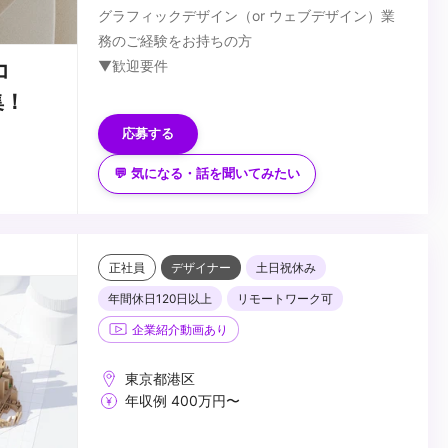
グラフィックデザイン（or ウェブデザイン）業
務のご経験をお持ちの方
▼歓迎要件
コ
・高い品質基準を持ち、常に創造的な解決策を提
集！
供できる方
応募する
・製品やサービスに対して情熱を持ち、革新を追
求する方
▼求める人物像
💬 気になる・話を聞いてみたい
・チームと共に、積極的にアイデアを形にしてい
・高い品質基準を持ち、常に創造的な解決策を提
ける方
供できる方
・製品やサービスに対して情熱を持ち、革新を追
求する方
...
正社員
デザイナー
土日祝休み
・チームと共に、積極的にアイデアを形にしてい
年間休日120日以上
リモートワーク可
ける方
企業紹介動画あり
東京都港区
年収例 400万円〜