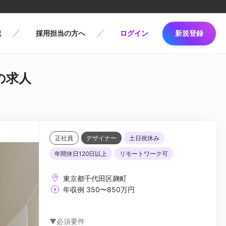
記
採用担当の方へ
ログイン
新規登録
pの求人
正社員
デザイナー
土日祝休み
年間休日120日以上
リモートワーク可
東京都千代田区麹町
年収例 350〜850万円
▼必須要件