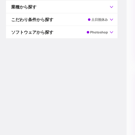
すべて
プロデューサー
業種から探す
プロダクションマネージャー
ディレクター
すべて
ビデオグラファー
映画/ドラマ
こだわり条件から探す
土日祝休み
エディター
広告映像(TV/WEB)
モーショングラファー
インハウス動画
すべて
カラリスト
企業VP
AI
ソフトウェアから探す
Photoshop
3DCGデザイナー
XR(AR/VR/MR)
企業紹介動画あり
コンポジター
CG/アニメーション
スタートアップ・ベンチャー
すべて
VFXアーティスト
PV/MV
上場企業
Premiere Pro
カメラマン
ライブ映像/空間演出
自社プロダクトを持つ
After Effects
配信オペレーター
デジタルサイネージ
海外拠点あり
Media Composer
ミキサー
動画投稿
土日祝休み
DaVinci Resolve
デザイナー
ライブ配信
年間休日120日以上
Flame
営業
テレビ番組
ワークライフバランス
Fusion
デスク
インターネット放送局
リモートワーク可
Final Cut Proシリーズ
プランナー
その他
東京以外の勤務地
EDIUS Pro
その他
年収600万円以上
Nuke
産休・育休制度あり
Cinema 4D
チームで20代が活躍
Blender
20代におすすめ
Houdini
30代におすすめ
Maya
40代におすすめ
3ds Max
未経験者歓迎
Shade3D
マネージャー採用
ZBrush
新規事業立ち上げメンバー
Animate
3名以上採用予定
Live2D
語学力を活かせる
Unreal Engine
ADからのキャリアステップ
Unity
Photoshop
Illustrator
Indesign
その他