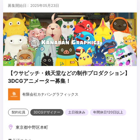
・作業の流れを俯瞰で見れる方、プロジェクトリーダー経験者歓迎
募集開始日 : 2025年05月23日
【ウサビッチ・銭天堂などの制作プロダクション】
3DCGアニメーター募集！
有限会社カナバングラフィックス
契約社員
3DCGデザイナー
土日祝休み
年間休日120日以上
東京都中野区本町