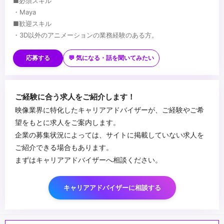
■必須スキル
・Maya
■歓迎スキル
・3D以外のアニメーションの業務経験のある方。
・カメラ、映像演出に造詣の深い方
・モデリング、リギング、ライティング、ツール開発と言ったアニ
応募する
💬 気になる・話を聞いてみたい
メーション以外の工程の知識がある方
...
ご経験に合う求人をご紹介します！
映像業界に特化したキャリアアドバイザーが、ご経験やご希
望をもとに求人をご案内します。
企業の募集状況によっては、サイトに掲載していない求人を
ご紹介できる場合もあります。
まずはキャリアアドバイザーへ相談ください。
キャリアアドバイザーに相談する