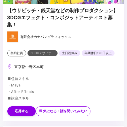
【ウサビッチ・銭天堂などの制作プロダクション】
3DCGエフェクト・コンポジットアーティスト募
集！
有限会社カナバングラフィックス
契約社員
3DCGデザイナー
土日祝休み
年間休日120日以上
東京都中野区本町
■必須スキル
・Maya
・After Effects
■歓迎スキル
・カメラ（スチール・ムービー）映像演出に造詣の深い方、興味の
ある方
応募する
💬 気になる・話を聞いてみたい
・美術・デザイン・画作りに造詣の深い方
・ジェネラリスト経験者、テクニカルな面にも明るい方歓迎
...