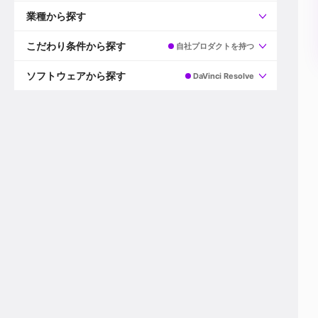
すべて
プロデューサー
業種から探す
プロダクションマネージャー
ディレクター
すべて
ビデオグラファー
映画/ドラマ
こだわり条件から探す
自社プロダクトを持つ
エディター
広告映像(TV/WEB)
モーショングラファー
インハウス動画
すべて
カラリスト
企業VP
AI
ソフトウェアから探す
DaVinci Resolve
3DCGデザイナー
XR(AR/VR/MR)
企業紹介動画あり
コンポジター
CG/アニメーション
スタートアップ・ベンチャー
すべて
VFXアーティスト
PV/MV
上場企業
Premiere Pro
カメラマン
ライブ映像/空間演出
自社プロダクトを持つ
After Effects
配信オペレーター
デジタルサイネージ
海外拠点あり
Media Composer
ミキサー
動画投稿
土日祝休み
DaVinci Resolve
デザイナー
ライブ配信
年間休日120日以上
Flame
営業
テレビ番組
ワークライフバランス
Fusion
デスク
インターネット放送局
リモートワーク可
Final Cut Proシリーズ
プランナー
その他
東京以外の勤務地
EDIUS Pro
その他
年収600万円以上
Nuke
産休・育休制度あり
Cinema 4D
チームで20代が活躍
Blender
20代におすすめ
Houdini
30代におすすめ
Maya
40代におすすめ
3ds Max
未経験者歓迎
Shade3D
マネージャー採用
ZBrush
新規事業立ち上げメンバー
Animate
3名以上採用予定
Live2D
語学力を活かせる
Unreal Engine
ADからのキャリアステップ
Unity
Photoshop
Illustrator
Indesign
その他