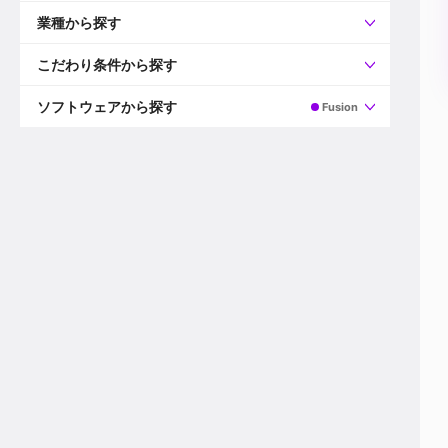
すべて
プロデューサー
業種から探す
プロダクションマネージャー
ディレクター
すべて
ビデオグラファー
映画/ドラマ
こだわり条件から探す
エディター
広告映像(TV/WEB)
モーショングラファー
インハウス動画
すべて
カラリスト
企業VP
AI
ソフトウェアから探す
Fusion
3DCGデザイナー
XR(AR/VR/MR)
企業紹介動画あり
コンポジター
CG/アニメーション
スタートアップ・ベンチャー
すべて
VFXアーティスト
PV/MV
上場企業
Premiere Pro
カメラマン
ライブ映像/空間演出
自社プロダクトを持つ
After Effects
配信オペレーター
デジタルサイネージ
海外拠点あり
Media Composer
ミキサー
動画投稿
土日祝休み
DaVinci Resolve
デザイナー
ライブ配信
年間休日120日以上
Flame
営業
テレビ番組
ワークライフバランス
Fusion
デスク
インターネット放送局
リモートワーク可
Final Cut Proシリーズ
プランナー
その他
東京以外の勤務地
EDIUS Pro
その他
年収600万円以上
Nuke
産休・育休制度あり
Cinema 4D
チームで20代が活躍
Blender
20代におすすめ
Houdini
30代におすすめ
Maya
40代におすすめ
3ds Max
未経験者歓迎
Shade3D
マネージャー採用
ZBrush
新規事業立ち上げメンバー
Animate
3名以上採用予定
Live2D
語学力を活かせる
Unreal Engine
ADからのキャリアステップ
Unity
Photoshop
Illustrator
Indesign
その他