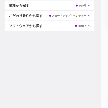
すべて
プロデューサー
業種から探す
その他
プロダクションマネージャー
ディレクター
すべて
ビデオグラファー
映画/ドラマ
こだわり条件から探す
スタートアップ・ベンチャー
エディター
広告映像(TV/WEB)
モーショングラファー
インハウス動画
すべて
カラリスト
企業VP
AI
ソフトウェアから探す
Fusion
3DCGデザイナー
XR(AR/VR/MR)
企業紹介動画あり
コンポジター
CG/アニメーション
スタートアップ・ベンチャー
すべて
VFXアーティスト
PV/MV
上場企業
Premiere Pro
カメラマン
ライブ映像/空間演出
自社プロダクトを持つ
After Effects
配信オペレーター
デジタルサイネージ
海外拠点あり
Media Composer
ミキサー
動画投稿
土日祝休み
DaVinci Resolve
デザイナー
ライブ配信
年間休日120日以上
Flame
営業
テレビ番組
ワークライフバランス
Fusion
デスク
インターネット放送局
リモートワーク可
Final Cut Proシリーズ
プランナー
その他
東京以外の勤務地
EDIUS Pro
その他
年収600万円以上
Nuke
産休・育休制度あり
Cinema 4D
チームで20代が活躍
Blender
20代におすすめ
Houdini
30代におすすめ
Maya
40代におすすめ
3ds Max
未経験者歓迎
Shade3D
マネージャー採用
ZBrush
新規事業立ち上げメンバー
Animate
3名以上採用予定
Live2D
語学力を活かせる
Unreal Engine
ADからのキャリアステップ
Unity
Photoshop
Illustrator
Indesign
その他