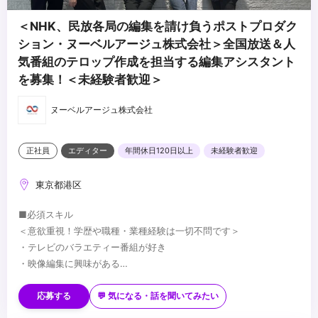
＜NHK、民放各局の編集を請け負うポストプロダク
ション・ヌーベルアージュ株式会社＞全国放送＆人
気番組のテロップ作成を担当する編集アシスタント
を募集！＜未経験者歓迎＞
ヌーベルアージュ株式会社
正社員
エディター
年間休日120日以上
未経験者歓迎
東京都港区
■必須スキル
＜意欲重視！学歴や職種・業種経験は一切不問です＞
・テレビのバラエティー番組が好き
・映像編集に興味がある
・テレビに関わる仕事がしたい
■歓迎スキル
・生活にテレビは欠かせない
・Avid、Premiere Pro、Photoshopなど編集用ソフトウェアの使用
応募する
💬 気になる・話を聞いてみたい
経験