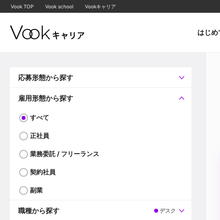
Vook TOP
Vook school
Vookキャリア
はじめ
応募形態から探す
すべて
企業へ直接応募可
雇用形態から探す
すべて
正社員
業務委託 / フリーランス
契約社員
副業
職種から探す
デスク