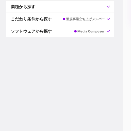
すべて
プロデューサー
業種から探す
プロダクションマネージャー
ディレクター
すべて
ビデオグラファー
映画/ドラマ
こだわり条件から探す
新規事業立ち上げメンバー
エディター
広告映像(TV/WEB)
モーショングラファー
インハウス動画
すべて
カラリスト
企業VP
AI
ソフトウェアから探す
Media Composer
3DCGデザイナー
XR(AR/VR/MR)
企業紹介動画あり
コンポジター
CG/アニメーション
スタートアップ・ベンチャー
すべて
VFXアーティスト
PV/MV
上場企業
Premiere Pro
カメラマン
ライブ映像/空間演出
自社プロダクトを持つ
After Effects
配信オペレーター
デジタルサイネージ
海外拠点あり
Media Composer
ミキサー
動画投稿
土日祝休み
DaVinci Resolve
デザイナー
ライブ配信
年間休日120日以上
Flame
営業
テレビ番組
ワークライフバランス
Fusion
デスク
インターネット放送局
リモートワーク可
Final Cut Proシリーズ
プランナー
その他
東京以外の勤務地
EDIUS Pro
その他
年収600万円以上
Nuke
産休・育休制度あり
Cinema 4D
チームで20代が活躍
Blender
20代におすすめ
Houdini
30代におすすめ
Maya
40代におすすめ
3ds Max
未経験者歓迎
Shade3D
マネージャー採用
ZBrush
新規事業立ち上げメンバー
Animate
3名以上採用予定
Live2D
語学力を活かせる
Unreal Engine
ADからのキャリアステップ
Unity
Photoshop
Illustrator
Indesign
その他