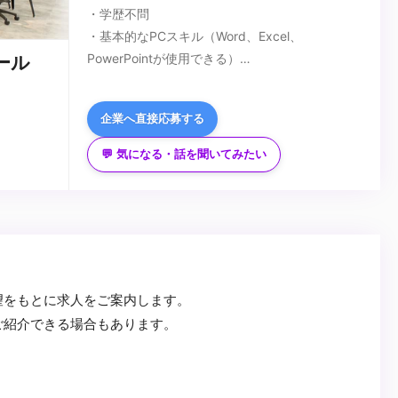
・学歴不問
・基本的なPCスキル（Word、Excel、
PowerPointが使用できる）
ール
・コミュニケーションを取ることが得意な方
■歓迎スキル
・Adobeソフト（Illustrator、Photoshop、
企業へ直接応募する
PremiereProなど）が使用できる方
・テレビCM、WEB CM、映画、ドラマ、テレビ
💬 気になる・話を聞いてみたい
番組など、映像制作に関わった経験がある方
...
望をもとに求人をご案内します。
ご紹介できる場合もあります。