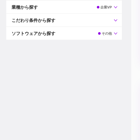
すべて
プロデューサー
業種から探す
企業VP
プロダクションマネージャー
ディレクター
すべて
ビデオグラファー
映画/ドラマ
こだわり条件から探す
エディター
広告映像(TV/WEB)
モーショングラファー
インハウス動画
すべて
カラリスト
企業VP
AI
ソフトウェアから探す
その他
3DCGデザイナー
XR(AR/VR/MR)
企業紹介動画あり
コンポジター
CG/アニメーション
スタートアップ・ベンチャー
すべて
VFXアーティスト
PV/MV
上場企業
Premiere Pro
カメラマン
ライブ映像/空間演出
自社プロダクトを持つ
After Effects
配信オペレーター
デジタルサイネージ
海外拠点あり
Media Composer
ミキサー
動画投稿
土日祝休み
DaVinci Resolve
デザイナー
ライブ配信
年間休日120日以上
Flame
営業
テレビ番組
ワークライフバランス
Fusion
デスク
インターネット放送局
リモートワーク可
Final Cut Proシリーズ
プランナー
その他
東京以外の勤務地
EDIUS Pro
その他
年収600万円以上
Nuke
産休・育休制度あり
Cinema 4D
チームで20代が活躍
Blender
20代におすすめ
Houdini
30代におすすめ
Maya
40代におすすめ
3ds Max
未経験者歓迎
Shade3D
マネージャー採用
ZBrush
新規事業立ち上げメンバー
Animate
3名以上採用予定
Live2D
語学力を活かせる
Unreal Engine
ADからのキャリアステップ
Unity
Photoshop
Illustrator
Indesign
その他