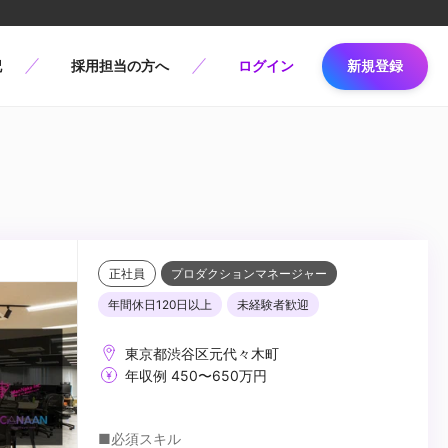
記
採用担当の方へ
ログイン
新規登録
正社員
プロダクションマネージャー
年間休日120日以上
未経験者歓迎
東京都渋谷区元代々木町
年収例 450〜650万円
■必須スキル