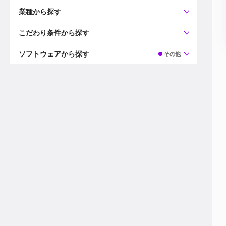
すべて
プロデューサー
業種から探す
プロダクションマネージャー
ディレクター
すべて
ビデオグラファー
映画/ドラマ
こだわり条件から探す
エディター
広告映像(TV/WEB)
モーショングラファー
インハウス動画
すべて
カラリスト
企業VP
AI
ソフトウェアから探す
その他
3DCGデザイナー
XR(AR/VR/MR)
企業紹介動画あり
コンポジター
CG/アニメーション
スタートアップ・ベンチャー
すべて
VFXアーティスト
PV/MV
上場企業
Premiere Pro
カメラマン
ライブ映像/空間演出
自社プロダクトを持つ
After Effects
配信オペレーター
デジタルサイネージ
海外拠点あり
Media Composer
ミキサー
動画投稿
土日祝休み
DaVinci Resolve
デザイナー
ライブ配信
年間休日120日以上
Flame
営業
テレビ番組
ワークライフバランス
Fusion
デスク
インターネット放送局
リモートワーク可
Final Cut Proシリーズ
プランナー
その他
東京以外の勤務地
EDIUS Pro
その他
年収600万円以上
Nuke
産休・育休制度あり
Cinema 4D
チームで20代が活躍
Blender
20代におすすめ
Houdini
30代におすすめ
Maya
40代におすすめ
3ds Max
未経験者歓迎
Shade3D
マネージャー採用
ZBrush
新規事業立ち上げメンバー
Animate
3名以上採用予定
Live2D
語学力を活かせる
Unreal Engine
ADからのキャリアステップ
Unity
Photoshop
Illustrator
Indesign
その他