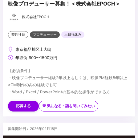
映像プロデューサー募集！＜株式会社EPOCH＞
株式会社EPOCH
契約社員
プロデューサー
土日祝休み
東京都品川区上大崎
年収例 600〜1500万円
【必須条件】
・映像プロデューサー経験2年以上もしくは、映像PM経験5年以上
※CM制作のみの経験でも可
・Word / Excel / PowerPointの基本的な操作ができる方
・Premier / Photoshopなどの映像ソフトの基本操作ができる方
【歓迎条件】
・WEBムービーの制作経験
応募する
💬 気になる・話を聞いてみたい
・クライアントとのコミュニケーション経験（代理店とのコミュニ
ケーション経験でも可）
...
募集開始日 : 2026年02月18日