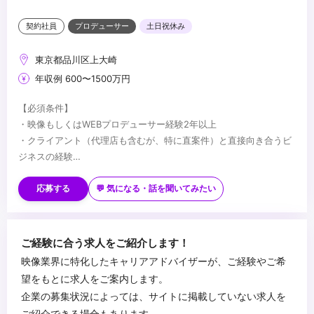
契約社員
プロデューサー
土日祝休み
東京都品川区上大崎
年収例 600〜1500万円
【必須条件】
・映像もしくはWEBプロデューサー経験2年以上
・クライアント（代理店も含むが、特に直案件）と直接向き合うビ
ジネスの経験
・見積りの作成経験（WEBの見積もり制作経験があれば尚可）
【歓迎条件】
・クライアントの視点に立って、改善策を考えることができる方
・経営経験がある方
応募する
💬 気になる・話を聞いてみたい
・人に対して優しく、人と接することが好きな方（クライアントに
・営業経験がある方
喜んで欲しい、悩んでいることを一緒に悩む、プロセスを一緒に過
・AIを活用できる方
ごすことで信用を築くなど）
...
ご経験に合う求人をご紹介します！
映像業界に特化したキャリアアドバイザーが、ご経験やご希
望をもとに求人をご案内します。
企業の募集状況によっては、サイトに掲載していない求人を
ご紹介できる場合もあります。