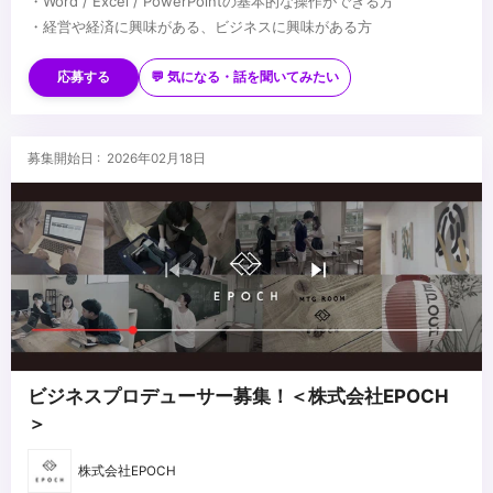
・Word / Excel / PowerPointの基本的な操作ができる方
・経営や経済に興味がある、ビジネスに興味がある方
【歓迎条件】
・lllustrator / Photoshop / Figma / Adobe XD / After Effects /
応募する
💬 気になる・話を聞いてみたい
Premierなどの実務経験がある方
・AIを活用できる方
...
募集開始日 : 2026年02月18日
ビジネスプロデューサー募集！＜株式会社EPOCH
＞
株式会社EPOCH