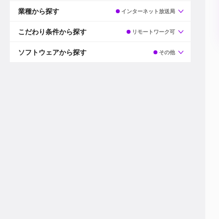
すべて
プロデューサー
業種から探す
インターネット放送局
プロダクションマネージャー
ディレクター
すべて
ビデオグラファー
映画/ドラマ
こだわり条件から探す
リモートワーク可
エディター
広告映像(TV/WEB)
モーショングラファー
インハウス動画
すべて
カラリスト
企業VP
AI
ソフトウェアから探す
その他
3DCGデザイナー
XR(AR/VR/MR)
企業紹介動画あり
コンポジター
CG/アニメーション
スタートアップ・ベンチャー
すべて
VFXアーティスト
PV/MV
上場企業
Premiere Pro
カメラマン
ライブ映像/空間演出
自社プロダクトを持つ
After Effects
配信オペレーター
デジタルサイネージ
海外拠点あり
Media Composer
ミキサー
動画投稿
土日祝休み
DaVinci Resolve
デザイナー
ライブ配信
年間休日120日以上
Flame
営業
テレビ番組
ワークライフバランス
Fusion
デスク
インターネット放送局
リモートワーク可
Final Cut Proシリーズ
プランナー
その他
東京以外の勤務地
EDIUS Pro
その他
年収600万円以上
Nuke
産休・育休制度あり
Cinema 4D
チームで20代が活躍
Blender
20代におすすめ
Houdini
30代におすすめ
Maya
40代におすすめ
3ds Max
未経験者歓迎
Shade3D
マネージャー採用
ZBrush
新規事業立ち上げメンバー
Animate
3名以上採用予定
Live2D
語学力を活かせる
Unreal Engine
ADからのキャリアステップ
Unity
Photoshop
Illustrator
Indesign
その他