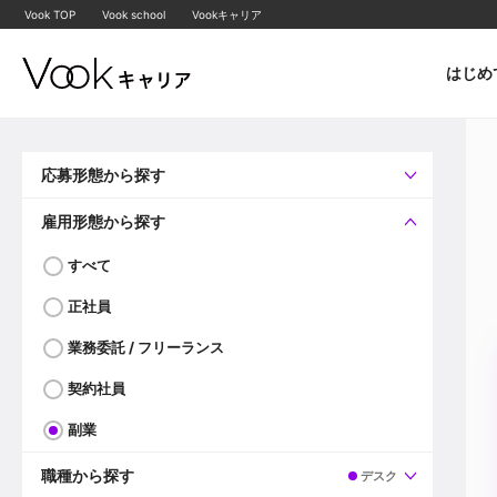
Vook TOP
Vook school
Vookキャリア
はじめ
応募形態から探す
すべて
企業へ直接応募可
雇用形態から探す
すべて
正社員
業務委託 / フリーランス
契約社員
副業
職種から探す
デスク