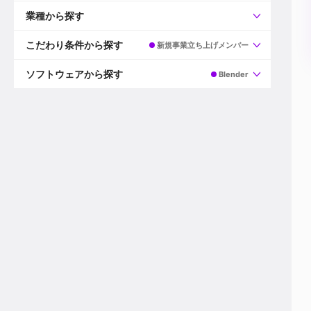
すべて
プロデューサー
業種から探す
プロダクションマネージャー
ディレクター
すべて
ビデオグラファー
映画/ドラマ
こだわり条件から探す
新規事業立ち上げメンバー
エディター
広告映像(TV/WEB)
モーショングラファー
インハウス動画
すべて
カラリスト
企業VP
AI
ソフトウェアから探す
Blender
3DCGデザイナー
XR(AR/VR/MR)
企業紹介動画あり
コンポジター
CG/アニメーション
スタートアップ・ベンチャー
すべて
VFXアーティスト
PV/MV
上場企業
Premiere Pro
カメラマン
ライブ映像/空間演出
自社プロダクトを持つ
After Effects
配信オペレーター
デジタルサイネージ
海外拠点あり
Media Composer
ミキサー
動画投稿
土日祝休み
DaVinci Resolve
デザイナー
ライブ配信
年間休日120日以上
Flame
営業
テレビ番組
ワークライフバランス
Fusion
デスク
インターネット放送局
リモートワーク可
Final Cut Proシリーズ
プランナー
その他
東京以外の勤務地
EDIUS Pro
その他
年収600万円以上
Nuke
産休・育休制度あり
Cinema 4D
チームで20代が活躍
Blender
20代におすすめ
Houdini
30代におすすめ
Maya
40代におすすめ
3ds Max
未経験者歓迎
Shade3D
マネージャー採用
ZBrush
新規事業立ち上げメンバー
Animate
3名以上採用予定
Live2D
語学力を活かせる
Unreal Engine
ADからのキャリアステップ
Unity
Photoshop
Illustrator
Indesign
その他