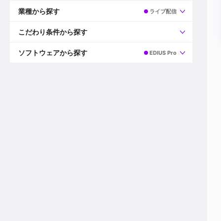
すべて
プロデューサー
業種から探す
ライブ配信
プロダクションマネージャー
ディレクター
すべて
ビデオグラファー
映画/ドラマ
こだわり条件から探す
エディター
広告映像(TV/WEB)
モーショングラファー
インハウス動画
すべて
カラリスト
企業VP
AI
ソフトウェアから探す
EDIUS Pro
3DCGデザイナー
XR(AR/VR/MR)
企業紹介動画あり
コンポジター
CG/アニメーション
スタートアップ・ベンチャー
すべて
VFXアーティスト
PV/MV
上場企業
Premiere Pro
カメラマン
ライブ映像/空間演出
自社プロダクトを持つ
After Effects
配信オペレーター
デジタルサイネージ
海外拠点あり
Media Composer
ミキサー
動画投稿
土日祝休み
DaVinci Resolve
デザイナー
ライブ配信
年間休日120日以上
Flame
営業
テレビ番組
ワークライフバランス
Fusion
デスク
インターネット放送局
リモートワーク可
Final Cut Proシリーズ
プランナー
その他
東京以外の勤務地
EDIUS Pro
その他
年収600万円以上
Nuke
産休・育休制度あり
Cinema 4D
チームで20代が活躍
Blender
20代におすすめ
Houdini
30代におすすめ
Maya
40代におすすめ
3ds Max
未経験者歓迎
Shade3D
マネージャー採用
ZBrush
新規事業立ち上げメンバー
Animate
3名以上採用予定
Live2D
語学力を活かせる
Unreal Engine
ADからのキャリアステップ
Unity
Photoshop
Illustrator
Indesign
その他