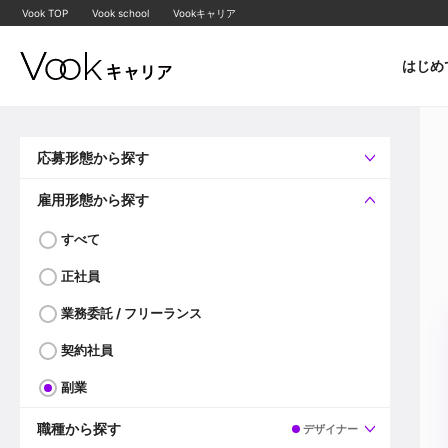
Vook TOP
Vook school
Vookキャリア
はじめ
応募形態から探す
すべて
企業へ直接応募可
雇用形態から探す
すべて
正社員
業務委託 / フリーランス
契約社員
副業
職種から探す
デザイナー