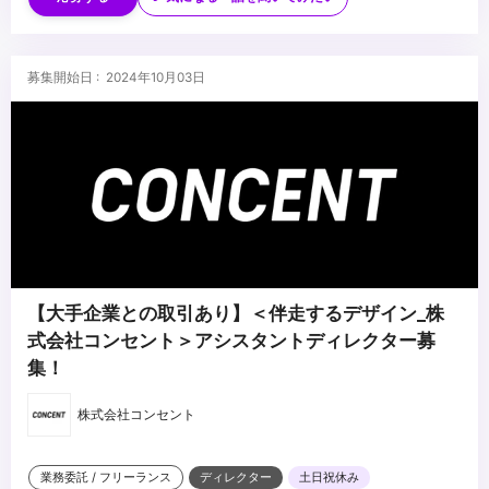
・リアルタイム3DCG表現への基本的な理解
・iOS/Androidのネイティブアプリの開発/ディレクション
・サーバー構築やネットワークへの基本的理解
・ライブ演出などでの開発/ディレクション
...
募集開始日 : 2024年10月03日
【大手企業との取引あり】＜伴走するデザイン_株
式会社コンセント＞アシスタントディレクター募
集！
株式会社コンセント
業務委託 / フリーランス
ディレクター
土日祝休み