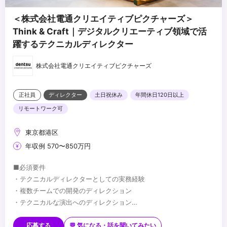
＜株式会社電通クリエイティブピクチャーズ＞
Think & Craft｜デジタルクリエーティブ領域で活
躍するテクニカルディレクター
株式会社電通クリエイティブピクチャーズ
正社員
ディレクター
土日祝休み
年間休日120日以上
リモートワーク可
東京都港区
年収例 570〜850万円
■必須要件
・テクニカルディレクターとしての実務経験
・複数チームでの開発のディレクション
・テクニカルな演出へのディレクション
・Unity/TouchDesigner/UnrealEngine のいずれかを使った体験コ
■歓迎要件
ンテンツのディレクション
・機械学習やAIを使った開発/ディレクション
応募する
💬 気になる・話を聞いてみたい