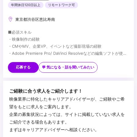
年間休日120日以上
リモートワーク可
東京都渋谷区恵比寿南
■必須スキル
・映像制作の経験
・CMやMV、企業VP、イベントなど撮影現場の経験
・Adobe Premiere Pro/ DaVinci Resolveなどの編集ソフトが使用
できる。
■歓迎スキル
・パワーポイント、エクセルなどの事務ソフトが使用できる
・Adobe Illustlator,Photoshopなどのデザインソフトが使用できる
応募する
💬 気になる・話を聞いてみたい
・VR/AR/XRへの興味関心
・進行管理（プロダクションマネージャー）の経験
・企画提案が得意・好きな方
...
ご経験に合う求人をご紹介します！
映像業界に特化したキャリアアドバイザーが、ご経験やご希
望をもとに求人をご案内します。
企業の募集状況によっては、サイトに掲載していない求人を
ご紹介できる場合もあります。
まずはキャリアアドバイザーへ相談ください。