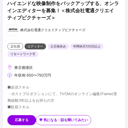
ハイエンドな映像制作をバックアップする、オンラ
インエディターを募集！＜株式会社電通クリエイ
ティブピクチャーズ＞
株式会社電通クリエイティブピクチャーズ
正社員
エディター
土日祝休み
年間休日120日以上
リモートワーク可
東京都港区
年収例 650〜750万円
■必須スキル
・ポストプロダクションにて、TVCMのオンライン編集(Flame)実
務経験3年以上をお持ちの方
■歓迎スキル
・撮影技術・3DCGの知見、経験
・生成AIをはじめ、先進映像技術の知見、活用実績
応募する
💬 気になる・話を聞いてみたい
・バーチャルプロダクションに関する知見、経験