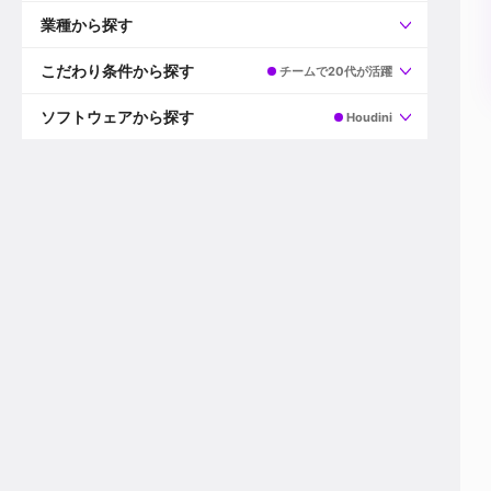
すべて
プロデューサー
業種から探す
プロダクションマネージャー
ディレクター
すべて
ビデオグラファー
映画/ドラマ
こだわり条件から探す
チームで20代が活躍
エディター
広告映像(TV/WEB)
モーショングラファー
インハウス動画
すべて
カラリスト
企業VP
AI
ソフトウェアから探す
Houdini
3DCGデザイナー
XR(AR/VR/MR)
企業紹介動画あり
コンポジター
CG/アニメーション
スタートアップ・ベンチャー
すべて
VFXアーティスト
PV/MV
上場企業
Premiere Pro
カメラマン
ライブ映像/空間演出
自社プロダクトを持つ
After Effects
配信オペレーター
デジタルサイネージ
海外拠点あり
Media Composer
ミキサー
動画投稿
土日祝休み
DaVinci Resolve
デザイナー
ライブ配信
年間休日120日以上
Flame
営業
テレビ番組
ワークライフバランス
Fusion
デスク
インターネット放送局
リモートワーク可
Final Cut Proシリーズ
プランナー
その他
東京以外の勤務地
EDIUS Pro
その他
年収600万円以上
Nuke
産休・育休制度あり
Cinema 4D
チームで20代が活躍
Blender
20代におすすめ
Houdini
30代におすすめ
Maya
40代におすすめ
3ds Max
未経験者歓迎
Shade3D
マネージャー採用
ZBrush
新規事業立ち上げメンバー
Animate
3名以上採用予定
Live2D
語学力を活かせる
Unreal Engine
ADからのキャリアステップ
Unity
Photoshop
Illustrator
Indesign
その他