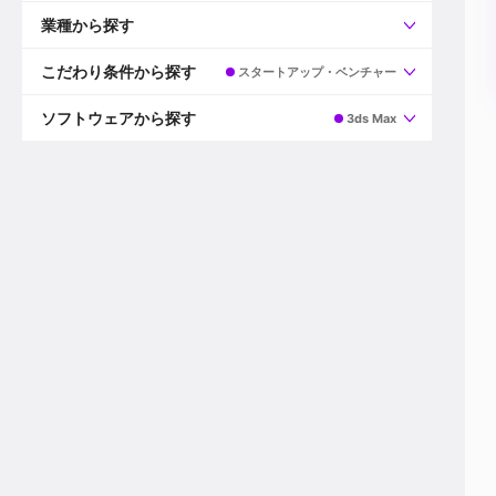
すべて
プロデューサー
業種から探す
プロダクションマネージャー
ディレクター
すべて
ビデオグラファー
映画/ドラマ
こだわり条件から探す
スタートアップ・ベンチャー
エディター
広告映像(TV/WEB)
モーショングラファー
インハウス動画
すべて
カラリスト
企業VP
AI
ソフトウェアから探す
3ds Max
3DCGデザイナー
XR(AR/VR/MR)
企業紹介動画あり
コンポジター
CG/アニメーション
スタートアップ・ベンチャー
すべて
VFXアーティスト
PV/MV
上場企業
Premiere Pro
カメラマン
ライブ映像/空間演出
自社プロダクトを持つ
After Effects
配信オペレーター
デジタルサイネージ
海外拠点あり
Media Composer
ミキサー
動画投稿
土日祝休み
DaVinci Resolve
デザイナー
ライブ配信
年間休日120日以上
Flame
営業
テレビ番組
ワークライフバランス
Fusion
デスク
インターネット放送局
リモートワーク可
Final Cut Proシリーズ
プランナー
その他
東京以外の勤務地
EDIUS Pro
その他
年収600万円以上
Nuke
産休・育休制度あり
Cinema 4D
チームで20代が活躍
Blender
20代におすすめ
Houdini
30代におすすめ
Maya
40代におすすめ
3ds Max
未経験者歓迎
Shade3D
マネージャー採用
ZBrush
新規事業立ち上げメンバー
Animate
3名以上採用予定
Live2D
語学力を活かせる
Unreal Engine
ADからのキャリアステップ
Unity
Photoshop
Illustrator
Indesign
その他