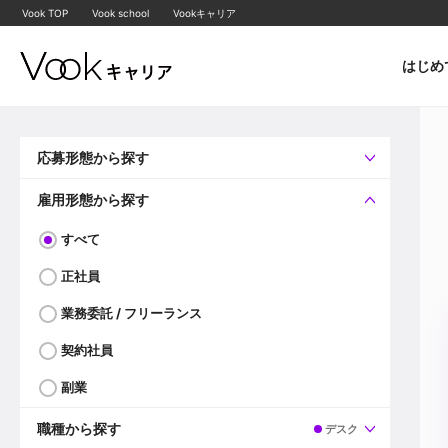
Vook TOP
Vook school
Vookキャリア
はじめ
応募形態から探す
すべて
企業へ直接応募可
雇用形態から探す
すべて
正社員
業務委託 / フリーランス
契約社員
副業
職種から探す
デスク