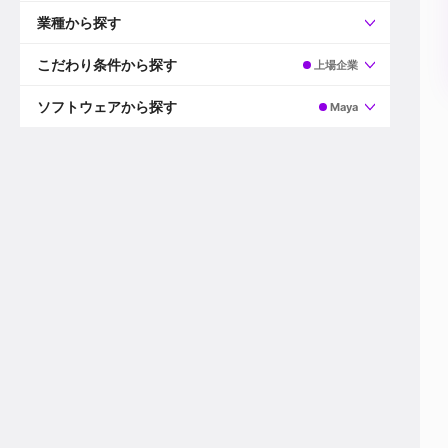
すべて
プロデューサー
業種から探す
プロダクションマネージャー
ディレクター
すべて
ビデオグラファー
映画/ドラマ
こだわり条件から探す
上場企業
エディター
広告映像(TV/WEB)
モーショングラファー
インハウス動画
すべて
カラリスト
企業VP
AI
ソフトウェアから探す
Maya
3DCGデザイナー
XR(AR/VR/MR)
企業紹介動画あり
コンポジター
CG/アニメーション
スタートアップ・ベンチャー
すべて
VFXアーティスト
PV/MV
上場企業
Premiere Pro
カメラマン
ライブ映像/空間演出
自社プロダクトを持つ
After Effects
配信オペレーター
デジタルサイネージ
海外拠点あり
Media Composer
ミキサー
動画投稿
土日祝休み
DaVinci Resolve
デザイナー
ライブ配信
年間休日120日以上
Flame
営業
テレビ番組
ワークライフバランス
Fusion
デスク
インターネット放送局
リモートワーク可
Final Cut Proシリーズ
プランナー
その他
東京以外の勤務地
EDIUS Pro
その他
年収600万円以上
Nuke
産休・育休制度あり
Cinema 4D
チームで20代が活躍
Blender
20代におすすめ
Houdini
30代におすすめ
Maya
40代におすすめ
3ds Max
未経験者歓迎
Shade3D
マネージャー採用
ZBrush
新規事業立ち上げメンバー
Animate
3名以上採用予定
Live2D
語学力を活かせる
Unreal Engine
ADからのキャリアステップ
Unity
Photoshop
Illustrator
Indesign
その他