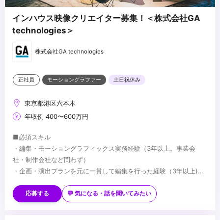
インハウス映像クリエイター募集！＜株式会社GA
technologies＞
株式会社GA technologies
正社員
モーショングラファー
土日祝休み
東京都港区六本木
年収例 400〜600万円
■必須スキル
・編集・モーショングラフィックス実務経験（3年以上。事業会
社・制作会社など問わず）
・企画・演出プランを元に一貫して編集を行った経験（3年以上)
・Adobe Pr、Aeの使用経験（3年以上。カット編集+モーショング
※動画ポートフォリオを応募時に必ず添付いただきますようよろし
ラフィックス制作)
くお願いいたします
応募する
💬 気になる・話を聞いてみたい
・Adobe Ps、Aiでの業務経験（3年以上。グラフィックデザイン制
ポートフォリオでは、以下の観点についても拝見させていただき
作など）
ます。