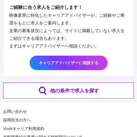
・ポートフォリオの作品や情報を分かりやすく整理して構成されて
■歓迎スキル
ご経験に合う求人をご紹介します！
いるか
・映像の演出設計およびコンテ/絵コンテの作成経験
映像業界に特化したキャリアアドバイザーが、ご経験やご希
・各作品におけるご自身の担当領域と、特に工夫・注力したポイン
・一眼カメラなどでの撮影経験（小規模）
望をもとに求人をご案内します。
トが明確に伝わるか
・小規模でのライブ配信経験(OBS・VR-6HDなど)
企業の募集状況によっては、サイトに掲載していない求人を
・3DCGの制作経験
■求める人物像
ご紹介できる場合もあります。
・コミュニケーションデザイン、マーケティングの知識
・クリエイティブの美しさと事業成果（視聴完了率/CV/エンゲージ
まずはキャリアアドバイザーへ相談ください。
・チームマネジメントの経験
メント）を両立できる方
・制作進行（予算・スケジュール管理）、外部パートナー（撮
・Yes &の考え方を実践している方
影/CG/MA）との折衝経験
・スピード感もって取り組める方
...
キャリアアドバイザーに相談する
・論理的思考+創造的思考で課題に取り組める方
・チームで協力して目標達成のために積極的にアクションできる方
・自ら考え、顧客にとって最適なアクションを考えられる方
・GA VALUESに共感できる方
他の条件で求人を探す
お問い合わせ
採用担当の方へ
Vookキャリア利用規約
有料職業紹介事業に関する情報開示について