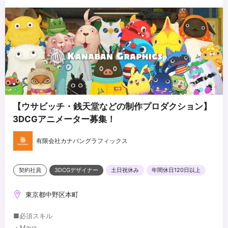
【ウサビッチ・銭天堂などの制作プロダクション】
3DCGアニメーター募集！
有限会社カナバングラフィックス
契約社員
3DCGデザイナー
土日祝休み
年間休日120日以上
東京都中野区本町
■必須スキル
・Maya