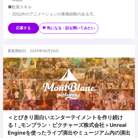
■歓迎スキル
・3D以外のアニメーションの業務経験のある方。
・カメラ、映像演出に造詣の深い方
・モデリング、リギング、ライティング、ツール開発と言ったアニ
応募する
💬 気になる・話を聞いてみたい
メーション以外の工程の知識がある方
...
募集開始日 : 2024年06月24日
＜とびきり面白いエンターテイメントを作り続け
る！_モンブラン・ピクチャーズ株式会社＞Unreal
Engineを使ったライブ演出やミュージアム内の演出