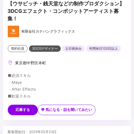
【ウサビッチ・銭天堂などの制作プロダクション】
3DCGエフェクト・コンポジットアーティスト募
集！
有限会社カナバングラフィックス
契約社員
3DCGデザイナー
土日祝休み
年間休日120日以上
東京都中野区本町
■必須スキル
・Maya
・After Effects
■歓迎スキル
・カメラ（スチール・ムービー）映像演出に造詣の深い方、興味の
ある方
応募する
💬 気になる・話を聞いてみたい
・美術・デザイン・画作りに造詣の深い方
・ジェネラリスト経験者、テクニカルな面にも明るい方歓迎
...
・作業の流れを俯瞰で見れる方、プロジェクトリーダー経験者歓迎
募集開始日 : 2025年05月23日