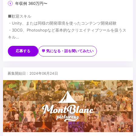
年収例 360万円〜
■歓迎スキル
・Unity、または同様の開発環境を使ったコンテンツ開発経験
・3DCG、Photoshopなど基本的なクリエイティブツールを扱うス
キル
・3Dグラフィクスに関する知識
...
・センサーデバイスの使用経験
応募する
💬 気になる・話を聞いてみたい
・自身のオリジナル作品の制作経験（学生時の作品で構いません）
募集開始日 : 2024年06月24日