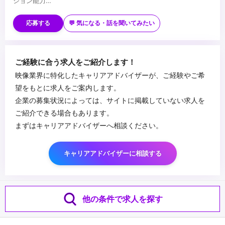
ション能力
・制作チームを率いるリーダーシップ
■歓迎スキル
・インタラクティブ技術を使用するプロジェクトの開発業務経験
応募する
💬 気になる・話を聞いてみたい
・CG映像に関する制作業務経験
...
ご経験に合う求人をご紹介します！
映像業界に特化したキャリアアドバイザーが、ご経験やご希
望をもとに求人をご案内します。
企業の募集状況によっては、サイトに掲載していない求人を
ご紹介できる場合もあります。
まずはキャリアアドバイザーへ相談ください。
キャリアアドバイザーに相談する
他の条件で求人を探す