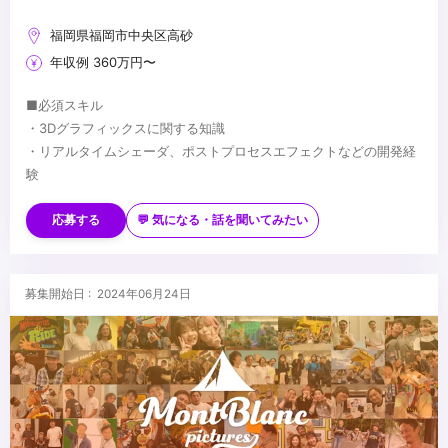
福岡県福岡市中央区高砂
年収例 360万円〜
■必須スキル
・3Dグラフィックスに関する知識
・リアルタイムシェーダ、ポストプロセスエフェクトなどの開発経
験
■歓迎スキル
・Unreal EngineやUnityを使用したリアルタイムグラフィック開発
応募する
💬 気になる・話を聞いてみたい
経験
・プリレンダーCGの制作業務経験
・インタラクティブアプリの開発経験
...
募集開始日 : 2024年06月24日