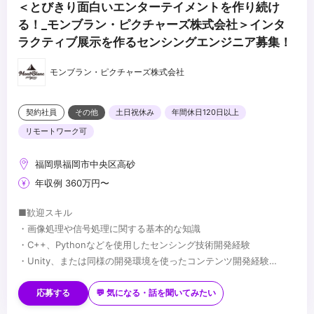
＜とびきり面白いエンターテイメントを作り続け
る！_モンブラン・ピクチャーズ株式会社＞インタ
ラクティブ展示を作るセンシングエンジニア募集！
モンブラン・ピクチャーズ株式会社
契約社員
その他
土日祝休み
年間休日120日以上
リモートワーク可
福岡県福岡市中央区高砂
年収例 360万円〜
■歓迎スキル
・画像処理や信号処理に関する基本的な知識
・C++、Pythonなどを使用したセンシング技術開発経験
・Unity、または同様の開発環境を使ったコンテンツ開発経験
・3DCG、Photoshopなど基本的なクリエイティブツールを扱うス
...
キル
応募する
💬 気になる・話を聞いてみたい
・自身のオリジナル作品の制作経験（学生時の作品で構いません）