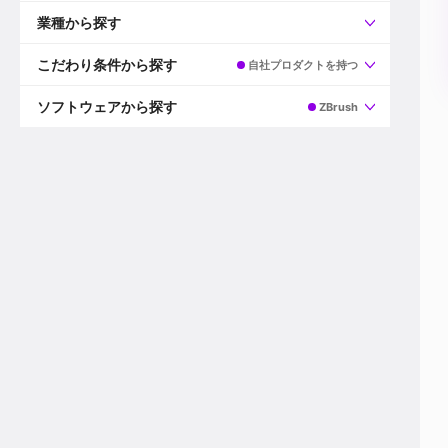
すべて
プロデューサー
業種から探す
プロダクションマネージャー
ディレクター
すべて
ビデオグラファー
映画/ドラマ
こだわり条件から探す
自社プロダクトを持つ
エディター
広告映像(TV/WEB)
モーショングラファー
インハウス動画
すべて
カラリスト
企業VP
AI
ソフトウェアから探す
ZBrush
3DCGデザイナー
XR(AR/VR/MR)
企業紹介動画あり
コンポジター
CG/アニメーション
スタートアップ・ベンチャー
すべて
VFXアーティスト
PV/MV
上場企業
Premiere Pro
カメラマン
ライブ映像/空間演出
自社プロダクトを持つ
After Effects
配信オペレーター
デジタルサイネージ
海外拠点あり
Media Composer
ミキサー
動画投稿
土日祝休み
DaVinci Resolve
デザイナー
ライブ配信
年間休日120日以上
Flame
営業
テレビ番組
ワークライフバランス
Fusion
デスク
インターネット放送局
リモートワーク可
Final Cut Proシリーズ
プランナー
その他
東京以外の勤務地
EDIUS Pro
その他
年収600万円以上
Nuke
産休・育休制度あり
Cinema 4D
チームで20代が活躍
Blender
20代におすすめ
Houdini
30代におすすめ
Maya
40代におすすめ
3ds Max
未経験者歓迎
Shade3D
マネージャー採用
ZBrush
新規事業立ち上げメンバー
Animate
3名以上採用予定
Live2D
語学力を活かせる
Unreal Engine
ADからのキャリアステップ
Unity
Photoshop
Illustrator
Indesign
その他