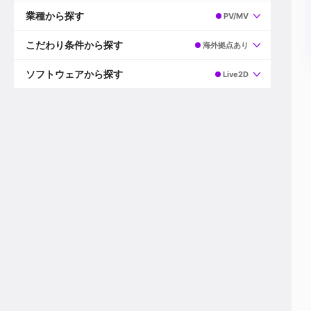
すべて
プロデューサー
業種から探す
PV/MV
プロダクションマネージャー
ディレクター
すべて
ビデオグラファー
映画/ドラマ
こだわり条件から探す
海外拠点あり
エディター
広告映像(TV/WEB)
モーショングラファー
インハウス動画
すべて
カラリスト
企業VP
AI
ソフトウェアから探す
Live2D
3DCGデザイナー
XR(AR/VR/MR)
企業紹介動画あり
コンポジター
CG/アニメーション
スタートアップ・ベンチャー
すべて
VFXアーティスト
PV/MV
上場企業
Premiere Pro
カメラマン
ライブ映像/空間演出
自社プロダクトを持つ
After Effects
配信オペレーター
デジタルサイネージ
海外拠点あり
Media Composer
ミキサー
動画投稿
土日祝休み
DaVinci Resolve
デザイナー
ライブ配信
年間休日120日以上
Flame
営業
テレビ番組
ワークライフバランス
Fusion
デスク
インターネット放送局
リモートワーク可
Final Cut Proシリーズ
プランナー
その他
東京以外の勤務地
EDIUS Pro
その他
年収600万円以上
Nuke
産休・育休制度あり
Cinema 4D
チームで20代が活躍
Blender
20代におすすめ
Houdini
30代におすすめ
Maya
40代におすすめ
3ds Max
未経験者歓迎
Shade3D
マネージャー採用
ZBrush
新規事業立ち上げメンバー
Animate
3名以上採用予定
Live2D
語学力を活かせる
Unreal Engine
ADからのキャリアステップ
Unity
Photoshop
Illustrator
Indesign
その他