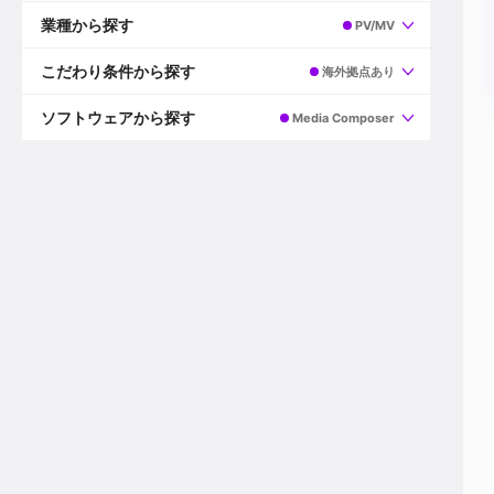
すべて
プロデューサー
業種から探す
PV/MV
プロダクションマネージャー
ディレクター
すべて
ビデオグラファー
映画/ドラマ
こだわり条件から探す
海外拠点あり
エディター
広告映像(TV/WEB)
モーショングラファー
インハウス動画
すべて
カラリスト
企業VP
AI
ソフトウェアから探す
Media Composer
3DCGデザイナー
XR(AR/VR/MR)
企業紹介動画あり
コンポジター
CG/アニメーション
スタートアップ・ベンチャー
すべて
VFXアーティスト
PV/MV
上場企業
Premiere Pro
カメラマン
ライブ映像/空間演出
自社プロダクトを持つ
After Effects
配信オペレーター
デジタルサイネージ
海外拠点あり
Media Composer
ミキサー
動画投稿
土日祝休み
DaVinci Resolve
デザイナー
ライブ配信
年間休日120日以上
Flame
営業
テレビ番組
ワークライフバランス
Fusion
デスク
インターネット放送局
リモートワーク可
Final Cut Proシリーズ
プランナー
その他
東京以外の勤務地
EDIUS Pro
その他
年収600万円以上
Nuke
産休・育休制度あり
Cinema 4D
チームで20代が活躍
Blender
20代におすすめ
Houdini
30代におすすめ
Maya
40代におすすめ
3ds Max
未経験者歓迎
Shade3D
マネージャー採用
ZBrush
新規事業立ち上げメンバー
Animate
3名以上採用予定
Live2D
語学力を活かせる
Unreal Engine
ADからのキャリアステップ
Unity
Photoshop
Illustrator
Indesign
その他