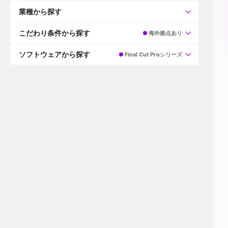
すべて
プロデューサー
業種から探す
プロダクションマネージャー
ディレクター
すべて
ビデオグラファー
映画/ドラマ
こだわり条件から探す
海外拠点あり
エディター
広告映像(TV/WEB)
モーショングラファー
インハウス動画
すべて
カラリスト
企業VP
AI
ソフトウェアから探す
Final Cut Proシリーズ
3DCGデザイナー
XR(AR/VR/MR)
企業紹介動画あり
コンポジター
CG/アニメーション
スタートアップ・ベンチャー
すべて
VFXアーティスト
PV/MV
上場企業
Premiere Pro
カメラマン
ライブ映像/空間演出
自社プロダクトを持つ
After Effects
配信オペレーター
デジタルサイネージ
海外拠点あり
Media Composer
ミキサー
動画投稿
土日祝休み
DaVinci Resolve
デザイナー
ライブ配信
年間休日120日以上
Flame
営業
テレビ番組
ワークライフバランス
Fusion
デスク
インターネット放送局
リモートワーク可
Final Cut Proシリーズ
プランナー
その他
東京以外の勤務地
EDIUS Pro
その他
年収600万円以上
Nuke
産休・育休制度あり
Cinema 4D
チームで20代が活躍
Blender
20代におすすめ
Houdini
30代におすすめ
Maya
40代におすすめ
3ds Max
未経験者歓迎
Shade3D
マネージャー採用
ZBrush
新規事業立ち上げメンバー
Animate
3名以上採用予定
Live2D
語学力を活かせる
Unreal Engine
ADからのキャリアステップ
Unity
Photoshop
Illustrator
Indesign
その他