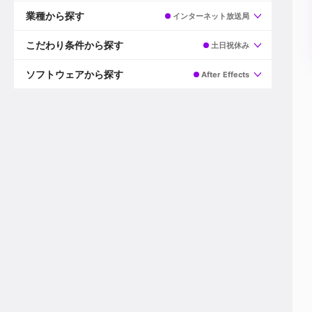
すべて
プロデューサー
業種から探す
インターネット放送局
プロダクションマネージャー
ディレクター
すべて
ビデオグラファー
映画/ドラマ
こだわり条件から探す
土日祝休み
エディター
広告映像(TV/WEB)
モーショングラファー
インハウス動画
すべて
カラリスト
企業VP
AI
ソフトウェアから探す
After Effects
3DCGデザイナー
XR(AR/VR/MR)
企業紹介動画あり
コンポジター
CG/アニメーション
スタートアップ・ベンチャー
すべて
VFXアーティスト
PV/MV
上場企業
Premiere Pro
カメラマン
ライブ映像/空間演出
自社プロダクトを持つ
After Effects
配信オペレーター
デジタルサイネージ
海外拠点あり
Media Composer
ミキサー
動画投稿
土日祝休み
DaVinci Resolve
デザイナー
ライブ配信
年間休日120日以上
Flame
営業
テレビ番組
ワークライフバランス
Fusion
デスク
インターネット放送局
リモートワーク可
Final Cut Proシリーズ
プランナー
その他
東京以外の勤務地
EDIUS Pro
その他
年収600万円以上
Nuke
産休・育休制度あり
Cinema 4D
チームで20代が活躍
Blender
20代におすすめ
Houdini
30代におすすめ
Maya
40代におすすめ
3ds Max
未経験者歓迎
Shade3D
マネージャー採用
ZBrush
新規事業立ち上げメンバー
Animate
3名以上採用予定
Live2D
語学力を活かせる
Unreal Engine
ADからのキャリアステップ
Unity
Photoshop
Illustrator
Indesign
その他