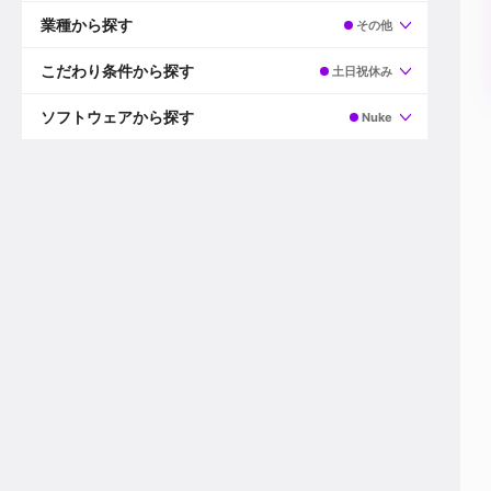
すべて
プロデューサー
業種から探す
その他
プロダクションマネージャー
ディレクター
すべて
ビデオグラファー
映画/ドラマ
こだわり条件から探す
土日祝休み
エディター
広告映像(TV/WEB)
モーショングラファー
インハウス動画
すべて
カラリスト
企業VP
AI
ソフトウェアから探す
Nuke
3DCGデザイナー
XR(AR/VR/MR)
企業紹介動画あり
コンポジター
CG/アニメーション
スタートアップ・ベンチャー
すべて
VFXアーティスト
PV/MV
上場企業
Premiere Pro
カメラマン
ライブ映像/空間演出
自社プロダクトを持つ
After Effects
配信オペレーター
デジタルサイネージ
海外拠点あり
Media Composer
ミキサー
動画投稿
土日祝休み
DaVinci Resolve
デザイナー
ライブ配信
年間休日120日以上
Flame
営業
テレビ番組
ワークライフバランス
Fusion
デスク
インターネット放送局
リモートワーク可
Final Cut Proシリーズ
プランナー
その他
東京以外の勤務地
EDIUS Pro
その他
年収600万円以上
Nuke
産休・育休制度あり
Cinema 4D
チームで20代が活躍
Blender
20代におすすめ
Houdini
30代におすすめ
Maya
40代におすすめ
3ds Max
未経験者歓迎
Shade3D
マネージャー採用
ZBrush
新規事業立ち上げメンバー
Animate
3名以上採用予定
Live2D
語学力を活かせる
Unreal Engine
ADからのキャリアステップ
Unity
Photoshop
Illustrator
Indesign
その他