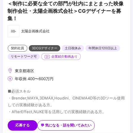
＜制作に必要な全ての部門が社内にまとまった映像
制作会社・太陽企画株式会社＞CGデザイナーを募
集！
太陽企画株式会社
契約社員
3DCGデザイナー
土日祝休み
年間休日120日以上
リモートワーク可
企業紹介動画あり
東京都港区
年収例 400〜600万円
■必須スキル
・Brender,MAYA,3DMAX,Houdini、CINEMA4D等の3Dツール使用
しての実務経験がある方。
・AfterEffect,NUKE等を活用しての実務経験のある方。
■歓迎スキル
・Unreal Engineの使用経験
応募する
💬 気になる・話を聞いてみたい
...