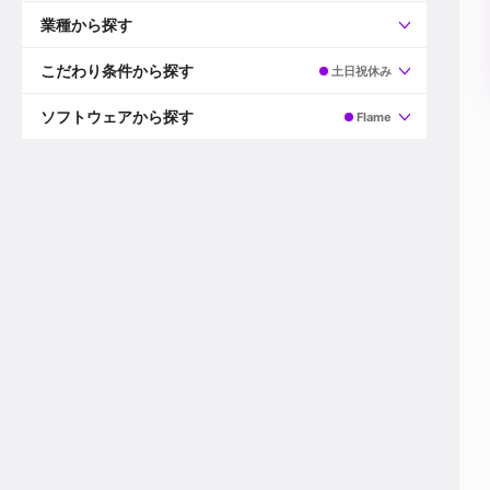
すべて
プロデューサー
業種から探す
プロダクションマネージャー
ディレクター
すべて
ビデオグラファー
映画/ドラマ
こだわり条件から探す
土日祝休み
エディター
広告映像(TV/WEB)
モーショングラファー
インハウス動画
すべて
カラリスト
企業VP
AI
ソフトウェアから探す
Flame
3DCGデザイナー
XR(AR/VR/MR)
企業紹介動画あり
コンポジター
CG/アニメーション
スタートアップ・ベンチャー
すべて
VFXアーティスト
PV/MV
上場企業
Premiere Pro
カメラマン
ライブ映像/空間演出
自社プロダクトを持つ
After Effects
配信オペレーター
デジタルサイネージ
海外拠点あり
Media Composer
ミキサー
動画投稿
土日祝休み
DaVinci Resolve
デザイナー
ライブ配信
年間休日120日以上
Flame
営業
テレビ番組
ワークライフバランス
Fusion
デスク
インターネット放送局
リモートワーク可
Final Cut Proシリーズ
プランナー
その他
東京以外の勤務地
EDIUS Pro
その他
年収600万円以上
Nuke
産休・育休制度あり
Cinema 4D
チームで20代が活躍
Blender
20代におすすめ
Houdini
30代におすすめ
Maya
40代におすすめ
3ds Max
未経験者歓迎
Shade3D
マネージャー採用
ZBrush
新規事業立ち上げメンバー
Animate
3名以上採用予定
Live2D
語学力を活かせる
Unreal Engine
ADからのキャリアステップ
Unity
Photoshop
Illustrator
Indesign
その他