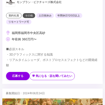
モンブラン・ピクチャーズ株式会社
契約社員
その他
土日祝休み
年間休日120日以上
リモートワーク可
福岡県福岡市中央区高砂
年収例 360万円〜
■必須スキル
・3Dグラフィックスに関する知識
・リアルタイムシェーダ、ポストプロセスエフェクトなどの開発経
験
■歓迎スキル
・Unreal EngineやUnityを使用したリアルタイムグラフィック開発
応募する
💬 気になる・話を聞いてみたい
経験
・プリレンダーCGの制作業務経験
・インタラクティブアプリの開発経験
...
募集開始日 : 2024年06月24日