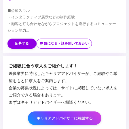
■必須スキル
・インタラクティブ展示などの制作経験
・顧客と打ち合わせながらプロジェクトを遂行するコミュニケー
ション能力
・制作チームを率いるリーダーシップ
■歓迎スキル
・インタラクティブ技術を使用するプロジェクトの開発業務経験
応募する
💬 気になる・話を聞いてみたい
・CG映像に関する制作業務経験
...
ご経験に合う求人をご紹介します！
映像業界に特化したキャリアアドバイザーが、ご経験やご希
望をもとに求人をご案内します。
企業の募集状況によっては、サイトに掲載していない求人を
ご紹介できる場合もあります。
まずはキャリアアドバイザーへ相談ください。
キャリアアドバイザーに相談する