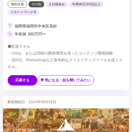
契約社員
その他
土日祝休み
年間休日120日以上
リモートワーク可
福岡県福岡市中央区高砂
年収例 360万円〜
■歓迎スキル
・Unity、または同様の開発環境を使ったコンテンツ開発経験
・3DCG、Photoshopなど基本的なクリエイティブツールを扱うス
キル
・3Dグラフィクスに関する知識
...
・センサーデバイスの使用経験
応募する
💬 気になる・話を聞いてみたい
・自身のオリジナル作品の制作経験（学生時の作品で構いません）
募集開始日 : 2024年06月24日