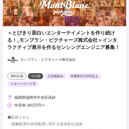
＜とびきり面白いエンターテイメントを作り続け
る！_モンブラン・ピクチャーズ株式会社＞インタ
ラクティブ展示を作るセンシングエンジニア募集！
モンブラン・ピクチャーズ株式会社
契約社員
その他
土日祝休み
年間休日120日以上
リモートワーク可
福岡県福岡市中央区高砂
年収例 360万円〜
■歓迎スキル
・画像処理や信号処理に関する基本的な知識