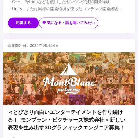
・C++、Pythonなどを使用したセンシング技術開発経験
・Unity、または同様の開発環境を使ったコンテンツ開発経験
・3DCG、Photoshopなど基本的なクリエイティブツールを扱うス
...
キル
応募する
💬 気になる・話を聞いてみたい
・自身のオリジナル作品の制作経験（学生時の作品で構いません）
募集開始日 : 2024年06月24日
＜とびきり面白いエンターテイメントを作り続け
る！_モンブラン・ピクチャーズ株式会社＞新しい
表現を生み出す3Dグラフィックエンジニア募集！