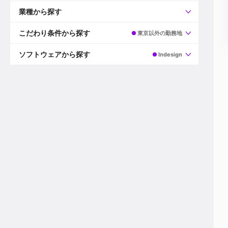
すべて
プロデューサー
業種から探す
プロダクションマネージャー
ディレクター
すべて
ビデオグラファー
映画/ドラマ
こだわり条件から探す
東京以外の勤務地
エディター
広告映像(TV/WEB)
モーショングラファー
インハウス動画
すべて
カラリスト
企業VP
AI
ソフトウェアから探す
Indesign
3DCGデザイナー
XR(AR/VR/MR)
企業紹介動画あり
コンポジター
CG/アニメーション
スタートアップ・ベンチャー
すべて
VFXアーティスト
PV/MV
上場企業
Premiere Pro
カメラマン
ライブ映像/空間演出
自社プロダクトを持つ
After Effects
配信オペレーター
デジタルサイネージ
海外拠点あり
Media Composer
ミキサー
動画投稿
土日祝休み
DaVinci Resolve
デザイナー
ライブ配信
年間休日120日以上
Flame
営業
テレビ番組
ワークライフバランス
Fusion
デスク
インターネット放送局
リモートワーク可
Final Cut Proシリーズ
プランナー
その他
東京以外の勤務地
EDIUS Pro
その他
年収600万円以上
Nuke
産休・育休制度あり
Cinema 4D
チームで20代が活躍
Blender
20代におすすめ
Houdini
30代におすすめ
Maya
40代におすすめ
3ds Max
未経験者歓迎
Shade3D
マネージャー採用
ZBrush
新規事業立ち上げメンバー
Animate
3名以上採用予定
Live2D
語学力を活かせる
Unreal Engine
ADからのキャリアステップ
Unity
Photoshop
Illustrator
Indesign
その他