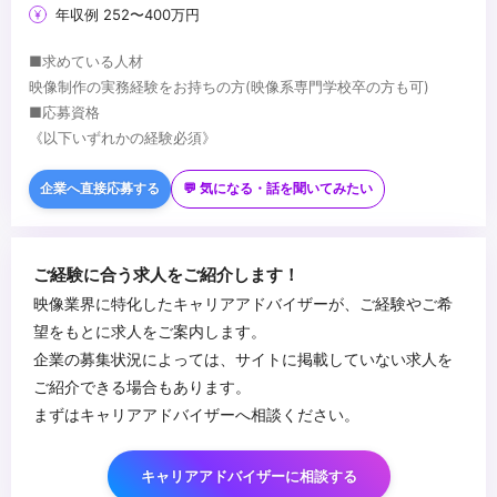
年収例 252〜400万円
■求めている人材
映像制作の実務経験をお持ちの方(映像系専門学校卒の方も可)
■応募資格
《以下いずれかの経験必須》
・PremierePro・AfterEffects等の編集ツール利用経験。
・Adobe Illustrator・Photoshop等のデザインソフトを使用できる
企業へ直接応募する
💬 気になる・話を聞いてみたい
方
《以下の方歓迎》
・撮影(ミラーレスカメラなど)の実務経験がある方。
・カラーグレーディングに興味がある方(DaVinciResolveなど興味
※ポートフォリオもしくは過去制作の映像作品の提出をお願いしま
がある方)
ご経験に合う求人をご紹介します！
す。
・映像の制作全般にご興味がある方
映像業界に特化したキャリアアドバイザーが、ご経験やご希
・幅広い案件に挑戦したい方
...
望をもとに求人をご案内します。
・スタッフやお客様とコミュニケーションを取るのが好きな方
企業の募集状況によっては、サイトに掲載していない求人を
ご紹介できる場合もあります。
まずはキャリアアドバイザーへ相談ください。
キャリアアドバイザーに相談する