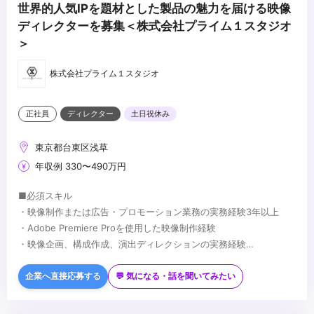
世界的人気IPを題材とした製品の魅力を届ける映像
ディレクターを募集＜株式会社プライム１スタジオ
＞
株式会社プライム１スタジオ
正社員
ディレクター
土日祝休み
東京都台東区浅草
年収例 330〜490万円
■必須スキル
・映像制作または広告・プロモーション業務の実務経験3年以上
・Adobe Premiere Proを使用した映像制作経験
・映像企画、構成作成、演出ディレクションの実務経験
・エンターテインメントコンテンツへの興味・理解
■歓迎スキル
・英語スキル（読み書き・会話いずれか）
企業へ直接応募する
💬 気になる・話を聞いてみたい
・SNS・ショート動画コンテンツの企画経験
・カラーグレーディング、VFX、モーショングラフィックスの知識