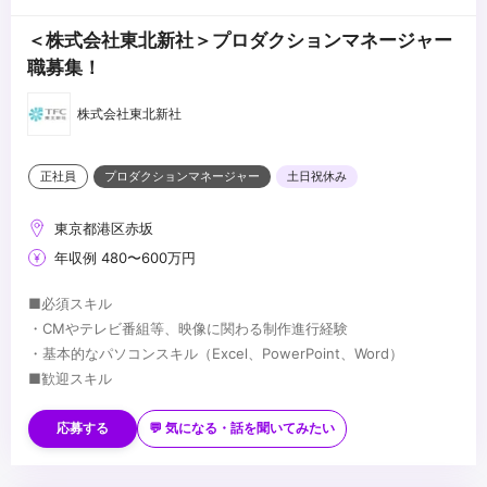
＜株式会社東北新社＞プロダクションマネージャー
職募集！
株式会社東北新社
正社員
プロダクションマネージャー
土日祝休み
東京都港区赤坂
年収例 480〜600万円
■必須スキル
・CMやテレビ番組等、映像に関わる制作進行経験
・基本的なパソコンスキル（Excel、PowerPoint、Word）
■歓迎スキル
・Adobe Illustrator、photoshop、premiereなどの使用スキル
※CM制作におけるプロダクションマネージャー経験のある方は優遇
応募する
💬 気になる・話を聞いてみたい
いたします。
■求める人物像