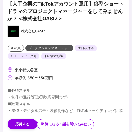
【大手企業のTikTokアカウント運用】縦型ショート
ドラマのプロジェクトマネージャーをしてみません
か？＜株式会社OASIZ＞
株式会社OASIZ
正社員
プロダクションマネージャー
土日祝休み
リモートワーク可
未経験者歓迎
東京都渋谷区
年収例 350〜550万円
■必須スキル
・制作の進行管理経験(業界問わず)
■歓迎スキル
・SNS・デジタル広告・映像制作など、TikTokマーケティングに隣
接する業界での制作進行管理経験
・動画制作経験
応募する
💬 気になる・話を聞いてみたい
・制作チームや外部クリエイターと連携した制作経験
...