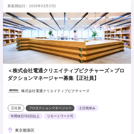
・【つくる】ことが好きな方
募集開始日 : 2025年03月21日
・コミュニケーションを取ることが好きな方
・映像、広告への興味があり、フットワークが軽く好奇⼼旺盛な方
...
＜株式会社電通クリエイティブピクチャーズ＞プロ
ダクションマネージャー募集【正社員】
株式会社電通クリエイティブピクチャーズ
正社員
プロダクションマネージャー
土日祝休み
年間休日120日以上
リモートワーク可
東京都港区