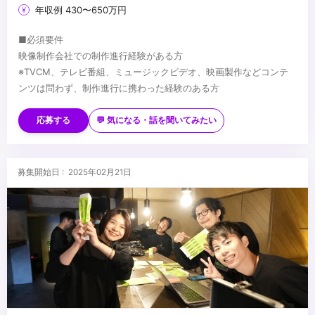
年収例 430〜650万円
■必須要件
映像制作会社での制作進行経験がある方
※TVCM、テレビ番組、ミュージックビデオ、映画製作などコンテ
ンツは問わず、制作進行に携わった経験のある方
■歓迎要件
・Adobe Illustrator／Photoshop／Premierの基本操作
応募する
💬 気になる・話を聞いてみたい
・Microsoft Word／Excelの基本操作
...
募集開始日 : 2025年02月21日