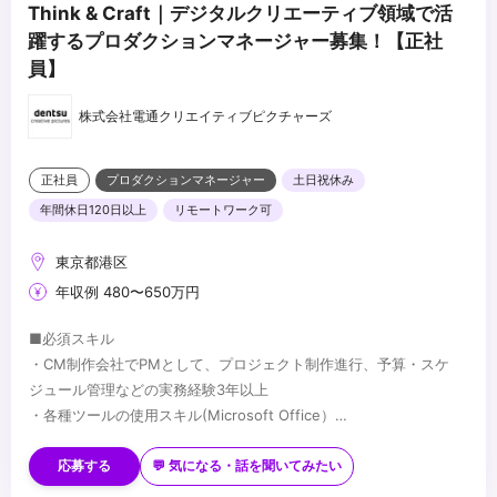
Think & Craft｜デジタルクリエーティブ領域で活
躍するプロダクションマネージャー募集！【正社
員】
株式会社電通クリエイティブピクチャーズ
正社員
プロダクションマネージャー
土日祝休み
年間休日120日以上
リモートワーク可
東京都港区
年収例 480〜650万円
■必須スキル
・CM制作会社でPMとして、プロジェクト制作進行、予算・スケ
ジュール管理などの実務経験3年以上
・各種ツールの使用スキル(Microsoft Office）
・各種ツールの使用スキル(Adobe
■歓迎スキル
Illustrator/Photoshop/Premiere Pro）
・コミュニケーション能力が高く、チームとしての協調性がある
応募する
💬 気になる・話を聞いてみたい
・自ら考えて新しいものをつくることに興味がある