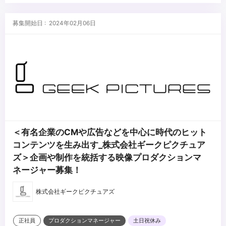
・エンターテイメント、スポーツ、アートに興味がある
・今までの映像制作経験を活かしてもっと幅広いコンテンツ制作に
...
募集開始日 : 2024年02月06日
携わりたい方
＜有名企業のCMや広告などを中心に時代のヒット
コンテンツを生み出す_株式会社ギークピクチュア
ズ＞企画や制作を統括する映像プロダクションマ
ネージャー募集！
株式会社ギークピクチュアズ
正社員
プロダクションマネージャー
土日祝休み