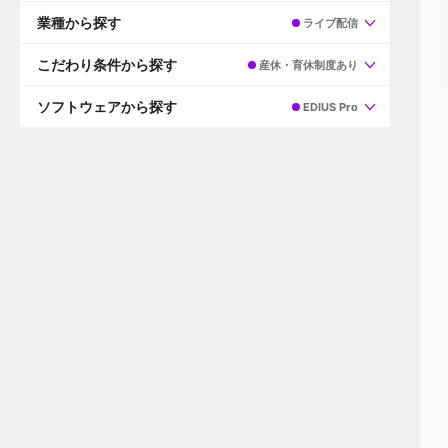
すべて
プロデューサー
業種から探す
ライブ配信
プロダクションマネージャー
ディレクター
すべて
ビデオグラファー
映画/ドラマ
こだわり条件から探す
産休・育休制度あり
エディター
広告映像(TV/WEB)
モーショングラファー
インハウス動画
すべて
カラリスト
企業VP
AI
ソフトウェアから探す
EDIUS Pro
3DCGデザイナー
XR(AR/VR/MR)
企業紹介動画あり
コンポジター
CG/アニメーション
スタートアップ・ベンチャー
すべて
VFXアーティスト
PV/MV
上場企業
Premiere Pro
カメラマン
ライブ映像/空間演出
自社プロダクトを持つ
After Effects
配信オペレーター
デジタルサイネージ
海外拠点あり
Media Composer
ミキサー
動画投稿
土日祝休み
DaVinci Resolve
デザイナー
ライブ配信
年間休日120日以上
Flame
営業
テレビ番組
ワークライフバランス
Fusion
デスク
インターネット放送局
リモートワーク可
Final Cut Proシリーズ
プランナー
その他
東京以外の勤務地
EDIUS Pro
その他
年収600万円以上
Nuke
産休・育休制度あり
Cinema 4D
チームで20代が活躍
Blender
20代におすすめ
Houdini
30代におすすめ
Maya
40代におすすめ
3ds Max
未経験者歓迎
Shade3D
マネージャー採用
ZBrush
新規事業立ち上げメンバー
Animate
3名以上採用予定
Live2D
語学力を活かせる
Unreal Engine
ADからのキャリアステップ
Unity
Photoshop
Illustrator
Indesign
その他