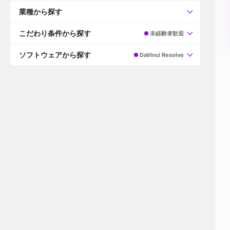
すべて
プロデューサー
業種から探す
プロダクションマネージャー
ディレクター
すべて
ビデオグラファー
映画/ドラマ
こだわり条件から探す
未経験者歓迎
エディター
広告映像(TV/WEB)
モーショングラファー
インハウス動画
すべて
カラリスト
企業VP
AI
ソフトウェアから探す
DaVinci Resolve
3DCGデザイナー
XR(AR/VR/MR)
企業紹介動画あり
コンポジター
CG/アニメーション
スタートアップ・ベンチャー
すべて
VFXアーティスト
PV/MV
上場企業
Premiere Pro
カメラマン
ライブ映像/空間演出
自社プロダクトを持つ
After Effects
配信オペレーター
デジタルサイネージ
海外拠点あり
Media Composer
ミキサー
動画投稿
土日祝休み
DaVinci Resolve
デザイナー
ライブ配信
年間休日120日以上
Flame
営業
テレビ番組
ワークライフバランス
Fusion
デスク
インターネット放送局
リモートワーク可
Final Cut Proシリーズ
プランナー
その他
東京以外の勤務地
EDIUS Pro
その他
年収600万円以上
Nuke
産休・育休制度あり
Cinema 4D
チームで20代が活躍
Blender
20代におすすめ
Houdini
30代におすすめ
Maya
40代におすすめ
3ds Max
未経験者歓迎
Shade3D
マネージャー採用
ZBrush
新規事業立ち上げメンバー
Animate
3名以上採用予定
Live2D
語学力を活かせる
Unreal Engine
ADからのキャリアステップ
Unity
Photoshop
Illustrator
Indesign
その他