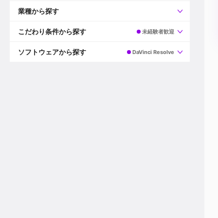
すべて
プロデューサー
業種から探す
プロダクションマネージャー
ディレクター
すべて
ビデオグラファー
映画/ドラマ
こだわり条件から探す
未経験者歓迎
エディター
広告映像(TV/WEB)
モーショングラファー
インハウス動画
すべて
カラリスト
企業VP
AI
ソフトウェアから探す
DaVinci Resolve
3DCGデザイナー
XR(AR/VR/MR)
企業紹介動画あり
コンポジター
CG/アニメーション
スタートアップ・ベンチャー
すべて
VFXアーティスト
PV/MV
上場企業
Premiere Pro
カメラマン
ライブ映像/空間演出
自社プロダクトを持つ
After Effects
配信オペレーター
デジタルサイネージ
海外拠点あり
Media Composer
ミキサー
動画投稿
土日祝休み
DaVinci Resolve
デザイナー
ライブ配信
年間休日120日以上
Flame
営業
テレビ番組
ワークライフバランス
Fusion
デスク
インターネット放送局
リモートワーク可
Final Cut Proシリーズ
プランナー
その他
東京以外の勤務地
EDIUS Pro
その他
年収600万円以上
Nuke
産休・育休制度あり
Cinema 4D
チームで20代が活躍
Blender
20代におすすめ
Houdini
30代におすすめ
Maya
40代におすすめ
3ds Max
未経験者歓迎
Shade3D
マネージャー採用
ZBrush
新規事業立ち上げメンバー
Animate
3名以上採用予定
Live2D
語学力を活かせる
Unreal Engine
ADからのキャリアステップ
Unity
Photoshop
Illustrator
Indesign
その他