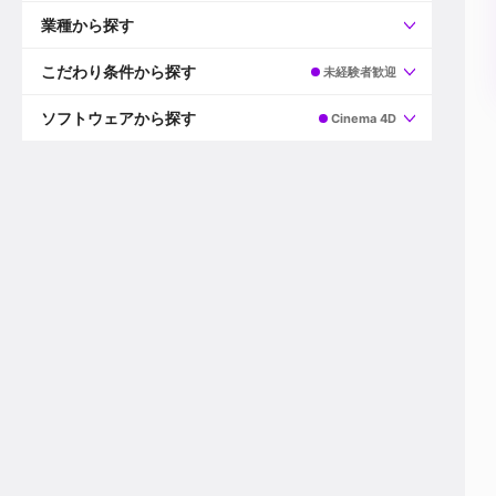
すべて
プロデューサー
業種から探す
プロダクションマネージャー
ディレクター
すべて
ビデオグラファー
映画/ドラマ
こだわり条件から探す
未経験者歓迎
エディター
広告映像(TV/WEB)
モーショングラファー
インハウス動画
すべて
カラリスト
企業VP
AI
ソフトウェアから探す
Cinema 4D
3DCGデザイナー
XR(AR/VR/MR)
企業紹介動画あり
コンポジター
CG/アニメーション
スタートアップ・ベンチャー
すべて
VFXアーティスト
PV/MV
上場企業
Premiere Pro
カメラマン
ライブ映像/空間演出
自社プロダクトを持つ
After Effects
配信オペレーター
デジタルサイネージ
海外拠点あり
Media Composer
ミキサー
動画投稿
土日祝休み
DaVinci Resolve
デザイナー
ライブ配信
年間休日120日以上
Flame
営業
テレビ番組
ワークライフバランス
Fusion
デスク
インターネット放送局
リモートワーク可
Final Cut Proシリーズ
プランナー
その他
東京以外の勤務地
EDIUS Pro
その他
年収600万円以上
Nuke
産休・育休制度あり
Cinema 4D
チームで20代が活躍
Blender
20代におすすめ
Houdini
30代におすすめ
Maya
40代におすすめ
3ds Max
未経験者歓迎
Shade3D
マネージャー採用
ZBrush
新規事業立ち上げメンバー
Animate
3名以上採用予定
Live2D
語学力を活かせる
Unreal Engine
ADからのキャリアステップ
Unity
Photoshop
Illustrator
Indesign
その他