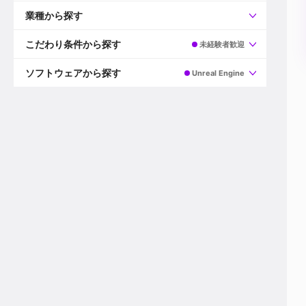
すべて
プロデューサー
業種から探す
プロダクションマネージャー
ディレクター
すべて
ビデオグラファー
映画/ドラマ
こだわり条件から探す
未経験者歓迎
エディター
広告映像(TV/WEB)
モーショングラファー
インハウス動画
すべて
カラリスト
企業VP
AI
ソフトウェアから探す
Unreal Engine
3DCGデザイナー
XR(AR/VR/MR)
企業紹介動画あり
コンポジター
CG/アニメーション
スタートアップ・ベンチャー
すべて
VFXアーティスト
PV/MV
上場企業
Premiere Pro
カメラマン
ライブ映像/空間演出
自社プロダクトを持つ
After Effects
配信オペレーター
デジタルサイネージ
海外拠点あり
Media Composer
ミキサー
動画投稿
土日祝休み
DaVinci Resolve
デザイナー
ライブ配信
年間休日120日以上
Flame
営業
テレビ番組
ワークライフバランス
Fusion
デスク
インターネット放送局
リモートワーク可
Final Cut Proシリーズ
プランナー
その他
東京以外の勤務地
EDIUS Pro
その他
年収600万円以上
Nuke
産休・育休制度あり
Cinema 4D
チームで20代が活躍
Blender
20代におすすめ
Houdini
30代におすすめ
Maya
40代におすすめ
3ds Max
未経験者歓迎
Shade3D
マネージャー採用
ZBrush
新規事業立ち上げメンバー
Animate
3名以上採用予定
Live2D
語学力を活かせる
Unreal Engine
ADからのキャリアステップ
Unity
Photoshop
Illustrator
Indesign
その他