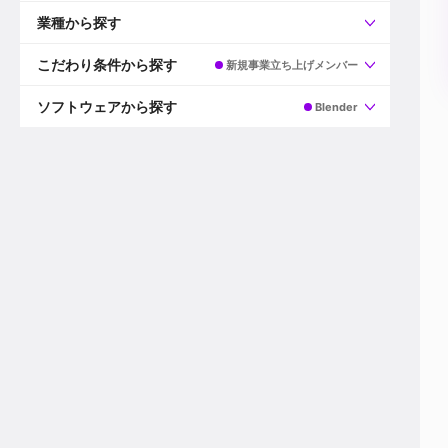
すべて
プロデューサー
業種から探す
プロダクションマネージャー
ディレクター
すべて
ビデオグラファー
映画/ドラマ
こだわり条件から探す
新規事業立ち上げメンバー
エディター
広告映像(TV/WEB)
モーショングラファー
インハウス動画
すべて
カラリスト
企業VP
AI
ソフトウェアから探す
Blender
3DCGデザイナー
XR(AR/VR/MR)
企業紹介動画あり
コンポジター
CG/アニメーション
スタートアップ・ベンチャー
すべて
VFXアーティスト
PV/MV
上場企業
Premiere Pro
カメラマン
ライブ映像/空間演出
自社プロダクトを持つ
After Effects
配信オペレーター
デジタルサイネージ
海外拠点あり
Media Composer
ミキサー
動画投稿
土日祝休み
DaVinci Resolve
デザイナー
ライブ配信
年間休日120日以上
Flame
営業
テレビ番組
ワークライフバランス
Fusion
デスク
インターネット放送局
リモートワーク可
Final Cut Proシリーズ
プランナー
その他
東京以外の勤務地
EDIUS Pro
その他
年収600万円以上
Nuke
産休・育休制度あり
Cinema 4D
チームで20代が活躍
Blender
20代におすすめ
Houdini
30代におすすめ
Maya
40代におすすめ
3ds Max
未経験者歓迎
Shade3D
マネージャー採用
ZBrush
新規事業立ち上げメンバー
Animate
3名以上採用予定
Live2D
語学力を活かせる
Unreal Engine
ADからのキャリアステップ
Unity
Photoshop
Illustrator
Indesign
その他