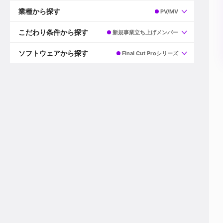
すべて
プロデューサー
業種から探す
PV/MV
プロダクションマネージャー
ディレクター
すべて
ビデオグラファー
映画/ドラマ
こだわり条件から探す
新規事業立ち上げメンバー
エディター
広告映像(TV/WEB)
モーショングラファー
インハウス動画
すべて
カラリスト
企業VP
AI
ソフトウェアから探す
Final Cut Proシリーズ
3DCGデザイナー
XR(AR/VR/MR)
企業紹介動画あり
コンポジター
CG/アニメーション
スタートアップ・ベンチャー
すべて
VFXアーティスト
PV/MV
上場企業
Premiere Pro
カメラマン
ライブ映像/空間演出
自社プロダクトを持つ
After Effects
配信オペレーター
デジタルサイネージ
海外拠点あり
Media Composer
ミキサー
動画投稿
土日祝休み
DaVinci Resolve
デザイナー
ライブ配信
年間休日120日以上
Flame
営業
テレビ番組
ワークライフバランス
Fusion
デスク
インターネット放送局
リモートワーク可
Final Cut Proシリーズ
プランナー
その他
東京以外の勤務地
EDIUS Pro
その他
年収600万円以上
Nuke
産休・育休制度あり
Cinema 4D
チームで20代が活躍
Blender
20代におすすめ
Houdini
30代におすすめ
Maya
40代におすすめ
3ds Max
未経験者歓迎
Shade3D
マネージャー採用
ZBrush
新規事業立ち上げメンバー
Animate
3名以上採用予定
Live2D
語学力を活かせる
Unreal Engine
ADからのキャリアステップ
Unity
Photoshop
Illustrator
Indesign
その他