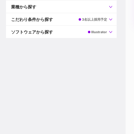
すべて
プロデューサー
業種から探す
プロダクションマネージャー
ディレクター
すべて
ビデオグラファー
映画/ドラマ
こだわり条件から探す
3名以上採用予定
エディター
広告映像(TV/WEB)
モーショングラファー
インハウス動画
すべて
カラリスト
企業VP
AI
ソフトウェアから探す
Illustrator
3DCGデザイナー
XR(AR/VR/MR)
企業紹介動画あり
コンポジター
CG/アニメーション
スタートアップ・ベンチャー
すべて
VFXアーティスト
PV/MV
上場企業
Premiere Pro
カメラマン
ライブ映像/空間演出
自社プロダクトを持つ
After Effects
配信オペレーター
デジタルサイネージ
海外拠点あり
Media Composer
ミキサー
動画投稿
土日祝休み
DaVinci Resolve
デザイナー
ライブ配信
年間休日120日以上
Flame
営業
テレビ番組
ワークライフバランス
Fusion
デスク
インターネット放送局
リモートワーク可
Final Cut Proシリーズ
プランナー
その他
東京以外の勤務地
EDIUS Pro
その他
年収600万円以上
Nuke
産休・育休制度あり
Cinema 4D
チームで20代が活躍
Blender
20代におすすめ
Houdini
30代におすすめ
Maya
40代におすすめ
3ds Max
未経験者歓迎
Shade3D
マネージャー採用
ZBrush
新規事業立ち上げメンバー
Animate
3名以上採用予定
Live2D
語学力を活かせる
Unreal Engine
ADからのキャリアステップ
Unity
Photoshop
Illustrator
Indesign
その他